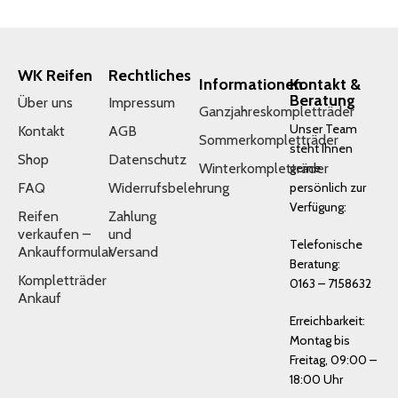
WK Reifen
Rechtliches
Informationen
Kontakt &
Beratung
Über uns
Impressum
Ganzjahreskompletträder
Unser Team
Kontakt
AGB
Sommerkompletträder
steht Ihnen
Shop
Datenschutz
Winterkompletträder
gerne
FAQ
Widerrufsbelehrung
persönlich zur
Verfügung:
Reifen
Zahlung
verkaufen –
und
Telefonische
Ankaufformular
Versand
Beratung:
Kompletträder
0163 – 7158632
Ankauf
Erreichbarkeit:
Montag bis
Freitag, 09:00 –
18:00 Uhr