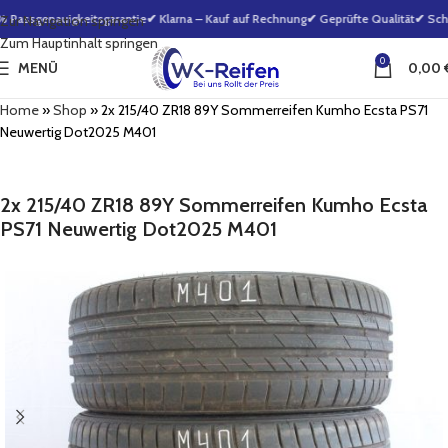
Passgenauigkeitsgarantie
✔ Klarna – Kauf auf Rechnung
✔ Geprüfte Qualität
✔ Schne
Zur Navigation springen
Zum Hauptinhalt springen
0
MENÜ
0,00
Home
»
Shop
»
2x 215/40 ZR18 89Y Sommerreifen Kumho Ecsta PS71
Neuwertig Dot2025 M401
2x 215/40 ZR18 89Y Sommerreifen Kumho Ecsta
PS71 Neuwertig Dot2025 M401