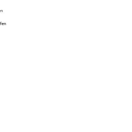
en
fen