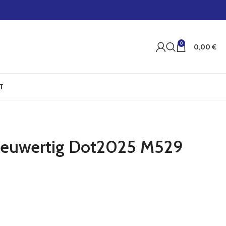
0
0,00
€
T
Neuwertig Dot2025 M529