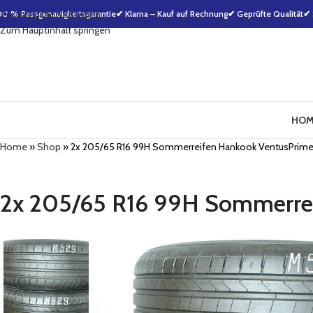
00 % Passgenauigkeitsgarantie
Zur Navigation springen
✔ Klarna – Kauf auf Rechnung
✔ Geprüfte Qualität
✔ 
Zum Hauptinhalt springen
HOM
Home
»
Shop
»
2x 205/65 R16 99H Sommerreifen Hankook VentusPrime
2x 205/65 R16 99H Sommerre