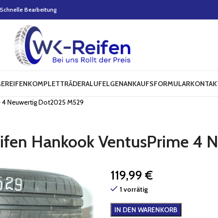
Schnelle Bearbeitung
E
REIFEN
KOMPLETTRÄDER
ALUFELGEN
ANKAUFSFORMULAR
KONTAK
 4 Neuwertig Dot2025 M529
ifen Hankook VentusPrime 4 
119,99
€
1 vorrätig
IN DEN WARENKORB