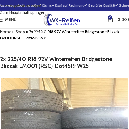
sgenauigkeitsgarantie
✔ Klarna – Kauf auf Rechnung
✔ Geprüfte Qualität
✔ Schnelle
Zur Navigation springen
Zum Hauptinhalt springen
0
MENÜ
0,00
Home
»
Shop
»
2x 225/40 R18 92V Winterreifen Bridgestone Blizzak
LM001 (RSC) Dot4519 W25
2x 225/40 R18 92V Winterreifen Bridgestone
Blizzak LM001 (RSC) Dot4519 W25