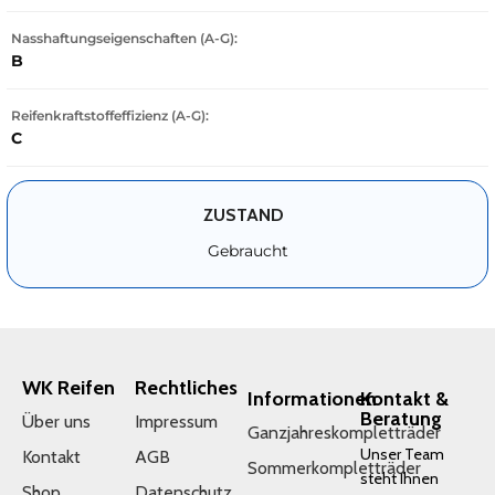
Nasshaftungseigenschaften (A-G):
B
Reifenkraftstoffeffizienz (A-G):
C
ZUSTAND
Gebraucht
WK Reifen
Rechtliches
Informationen
Kontakt &
Beratung
Über uns
Impressum
Ganzjahreskompletträder
Unser Team
Kontakt
AGB
Sommerkompletträder
steht Ihnen
Shop
Datenschutz