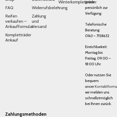
Winterkompletträder
gerne
FAQ
Widerrufsbelehrung
persönlich zur
Verfügung:
Reifen
Zahlung
verkaufen –
und
Telefonische
Ankaufformular
Versand
Beratung:
Kompletträder
0163 – 7158632
Ankauf
Erreichbarkeit:
Montag bis
Freitag, 09:00 –
18:00 Uhr
Oder nutzen Sie
bequem
unser
Kontaktformu
wir melden uns
schnellstmöglich
bei Ihnen zurück.
Zahlungsmethoden