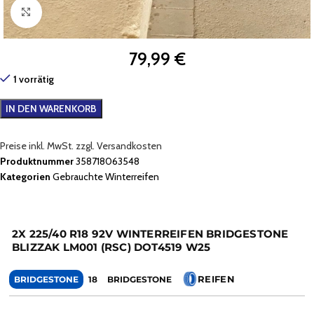
Zum Vergrößern klicken
79,99
€
1 vorrätig
IN DEN WARENKORB
Preise inkl. MwSt. zzgl. Versandkosten
Produktnummer
358718063548
Kategorien
Gebrauchte Winterreifen
2X 225/40 R18 92V WINTERREIFEN BRIDGESTONE
BLIZZAK LM001 (RSC) DOT4519 W25
REIFEN
BRIDGESTONE
18
BRIDGESTONE