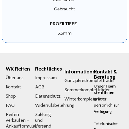
Gebraucht
PROFILTIEFE
5,5mm
WK Reifen
Rechtliches
Informationen
Kontakt &
Beratung
Über uns
Impressum
Ganzjahreskompletträder
Unser Team
Kontakt
AGB
Sommerkompletträder
steht Ihnen
Shop
Datenschutz
Winterkompletträder
gerne
FAQ
Widerrufsbelehrung
persönlich zur
Verfügung:
Reifen
Zahlung
verkaufen –
und
Telefonische
Ankaufformular
Versand