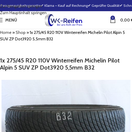
ssgenauigkeitsgarantie
✔ Klarna – Kauf auf Rechnung
✔ Geprüfte Qualität
✔ Schnel
Zur Navigation springen
Zum Hauptinhalt springen
0
MENÜ
0,00
Home
»
Shop
»
1x 275/45 R20 110V Winterreifen Michelin Pilot Alpin 5
SUV ZP Dot3920 5,5mm B32
1x 275/45 R20 110V Winterreifen Michelin Pilot
Alpin 5 SUV ZP Dot3920 5,5mm B32