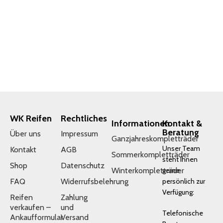
WK Reifen
Rechtliches
Informationen
Kontakt &
Beratung
Über uns
Impressum
Ganzjahreskompletträder
Unser Team
Kontakt
AGB
Sommerkompletträder
steht Ihnen
Shop
Datenschutz
Winterkompletträder
gerne
FAQ
Widerrufsbelehrung
persönlich zur
Verfügung:
Reifen
Zahlung
verkaufen –
und
Telefonische
Ankaufformular
Versand