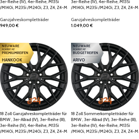
3er-Reihe (IV), 4er-Reihe, M135i
3er-Reihe (IV), 4er-Reihe, M135i
/M140i, M235i /M240i, Z3, Z4, Z4-M
/M140i, M235i /M240i, Z3, Z4, Z4-M
Ganzjahreskompletträder
Ganzjahreskompletträder
949,00
€
1.049,00
€
IN DEN WARENKORB
IN DEN WARENKORB
NEUWARE
NEUWARE
MONTIERT MIT
MONTIERT MIT
PREMIUMREIFEN
BUDGETREIFEN
HANKOOK
ARIVO
18 Zoll Ganzjahreskompletträder für
18 Zoll Sommerkompletträder für
BMW , 3er-Allrad (IV), 3er-Reihe (III),
BMW , 3er-Allrad (IV), 3er-Reihe (III),
3er-Reihe (IV), 4er-Reihe, M135i
3er-Reihe (IV), 4er-Reihe, M135i
/M140i, M235i /M240i, Z3, Z4, Z4-M
/M140i, M235i /M240i, Z3, Z4, Z4-M