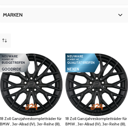
4er-Reihe
9
M135i
9
18 Zoll
9
MARKEN
M140i
9
M235i
9
BMW
9
mehr
(
4
)
NEUWARE
NEUWARE
MONTIERT MIT
MONTIERT MIT
BUDGETREIFEN
QUALITÄTSREIFEN
GOODRIDE
NEXEN
18 Zoll Ganzjahreskompletträder für
18 Zoll Ganzjahreskompletträder für
BMW , 3er-Allrad (IV), 3er-Reihe (III),
BMW , 3er-Allrad (IV), 3er-Reihe (III),