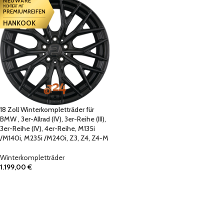
NEUWARE
MONTIERT MIT
PREMIUMREIFEN
HANKOOK
18 Zoll Winterkompletträder für
BMW , 3er-Allrad (IV), 3er-Reihe (III),
3er-Reihe (IV), 4er-Reihe, M135i
/M140i, M235i /M240i, Z3, Z4, Z4-M
Winterkompletträder
1.199,00
€
IN DEN WARENKORB