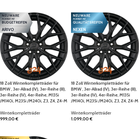
IN DEN WARENKORB
IN DEN WARENKORB
NEUWARE
NEUWARE
MONTIERT MIT
MONTIERT MIT
BUDGETREIFEN
QUALITÄTSREIFEN
ARIVO
NEXEN
18 Zoll Winterkompletträder für
18 Zoll Winterkompletträder für
BMW , 3er-Allrad (IV), 3er-Reihe (III),
BMW , 3er-Allrad (IV), 3er-Reihe (III),
3er-Reihe (IV), 4er-Reihe, M135i
3er-Reihe (IV), 4er-Reihe, M135i
/M140i, M235i /M240i, Z3, Z4, Z4-M
/M140i, M235i /M240i, Z3, Z4, Z4-M
Winterkompletträder
Winterkompletträder
999,00
€
1.099,00
€
IN DEN WARENKORB
IN DEN WARENKORB