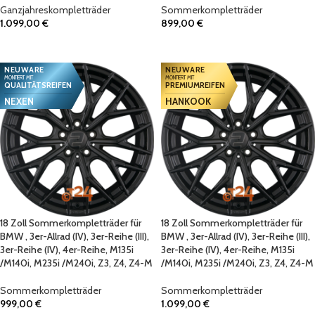
Ganzjahreskompletträder
Sommerkompletträder
1.099,00
€
899,00
€
IN DEN WARENKORB
IN DEN WARENKORB
NEUWARE
NEUWARE
MONTIERT MIT
MONTIERT MIT
QUALITÄTSREIFEN
PREMIUMREIFEN
NEXEN
HANKOOK
18 Zoll Sommerkompletträder für
18 Zoll Sommerkompletträder für
BMW , 3er-Allrad (IV), 3er-Reihe (III),
BMW , 3er-Allrad (IV), 3er-Reihe (III),
3er-Reihe (IV), 4er-Reihe, M135i
3er-Reihe (IV), 4er-Reihe, M135i
/M140i, M235i /M240i, Z3, Z4, Z4-M
/M140i, M235i /M240i, Z3, Z4, Z4-M
Sommerkompletträder
Sommerkompletträder
999,00
€
1.099,00
€