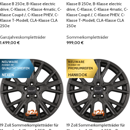
Klasse B 250e, B-Klasse electric
Klasse B 250e, B-Klasse electric
drive, C-Klasse, C-Klasse 4matic, C-
drive, C-Klasse, C-Klasse 4matic, C-
Klasse Coupé /, C-Klasse PHEV, C-
Klasse Coupé /, C-Klasse PHEV, C-
Klasse T-Modell, CLA-Klasse CLA
Klasse T-Modell, CLA-Klasse CLA
250e
250e
Ganzjahreskompletträder
Sommerkompletträder
1.499,00
€
999,00
€
IN DEN WARENKORB
IN DEN WARENKORB
NEUWARE
NEUWARE
MONTIERT MIT
MONTIERT MIT
QUALITÄTSREIFEN
PREMIUMREIFEN
NEXEN
HANKOOK
19 Zoll Sommerkompletträder für
19 Zoll Sommerkompletträder für