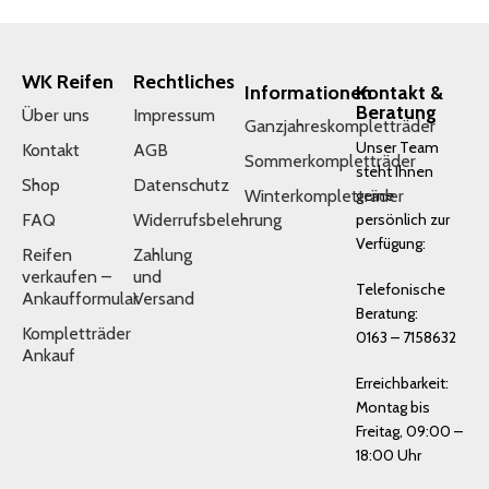
WK Reifen
Rechtliches
Informationen
Kontakt &
Beratung
Über uns
Impressum
Ganzjahreskompletträder
Unser Team
Kontakt
AGB
Sommerkompletträder
steht Ihnen
Shop
Datenschutz
Winterkompletträder
gerne
FAQ
Widerrufsbelehrung
persönlich zur
Verfügung:
Reifen
Zahlung
verkaufen –
und
Telefonische
Ankaufformular
Versand
Beratung:
Kompletträder
0163 – 7158632
Ankauf
Erreichbarkeit:
Montag bis
Freitag, 09:00 –
18:00 Uhr