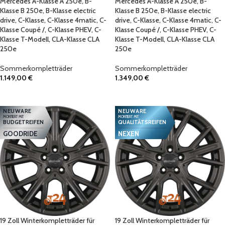
Mercedes A-Klasse A 250e, B-
Mercedes A-Klasse A 250e, B-
Klasse B 250e, B-Klasse electric
Klasse B 250e, B-Klasse electric
drive, C-Klasse, C-Klasse 4matic, C-
drive, C-Klasse, C-Klasse 4matic, C-
Klasse Coupé /, C-Klasse PHEV, C-
Klasse Coupé /, C-Klasse PHEV, C-
Klasse T-Modell, CLA-Klasse CLA
Klasse T-Modell, CLA-Klasse CLA
250e
250e
Sommerkompletträder
Sommerkompletträder
1.149,00
€
1.349,00
€
IN DEN WARENKORB
IN DEN WARENKORB
NEUWARE
NEUWARE
MONTIERT MIT
MONTIERT MIT
BUDGETREIFEN
QUALITÄTSREIFEN
GOODRIDE
NEXEN
19 Zoll Winterkompletträder für
19 Zoll Winterkompletträder für