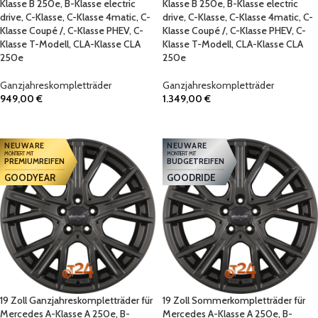
Klasse B 250e, B-Klasse electric
Klasse B 250e, B-Klasse electric
drive, C-Klasse, C-Klasse 4matic, C-
drive, C-Klasse, C-Klasse 4matic, C-
Klasse Coupé /, C-Klasse PHEV, C-
Klasse Coupé /, C-Klasse PHEV, C-
Klasse T-Modell, CLA-Klasse CLA
Klasse T-Modell, CLA-Klasse CLA
250e
250e
Ganzjahreskompletträder
Ganzjahreskompletträder
949,00
€
1.349,00
€
IN DEN WARENKORB
IN DEN WARENKORB
NEUWARE
NEUWARE
MONTIERT MIT
MONTIERT MIT
PREMIUMREIFEN
BUDGETREIFEN
GOODYEAR
GOODRIDE
19 Zoll Ganzjahreskompletträder für
19 Zoll Sommerkompletträder für
Mercedes A-Klasse A 250e, B-
Mercedes A-Klasse A 250e, B-