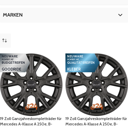
C-Klasse
9
C-Klasse 4matic
9
19 Zoll
9
MARKEN
C-Klasse Coupé
9
C-Klasse PHEV
9
Mercedes
9
mehr
(
2
)
NEUWARE
NEUWARE
MONTIERT MIT
MONTIERT MIT
BUDGETREIFEN
QUALITÄTSREIFEN
GOODRIDE
KLEBER
19 Zoll Ganzjahreskompletträder für
19 Zoll Ganzjahreskompletträder für
Mercedes A-Klasse A 250e, B-
Mercedes A-Klasse A 250e, B-