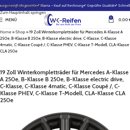
genauigkeitsgarantie
✔ Klarna – Kauf auf Rechnung
✔ Geprüfte Qualität
✔ Schnelle
Zur Navigation springen
Zum Hauptinhalt springen
0
MENÜ
0,00
Home
»
Shop
»
19 Zoll Winterkompletträder für Mercedes A-Klasse A
250e, B-Klasse B 250e, B-Klasse electric drive, C-Klasse, C-Klasse
4matic, C-Klasse Coupé /, C-Klasse PHEV, C-Klasse T-Modell, CLA-Klasse
CLA 250e
19 Zoll Winterkompletträder für Mercedes A-Klasse
A 250e, B-Klasse B 250e, B-Klasse electric drive,
C-Klasse, C-Klasse 4matic, C-Klasse Coupé /, C-
Klasse PHEV, C-Klasse T-Modell, CLA-Klasse CLA
250e