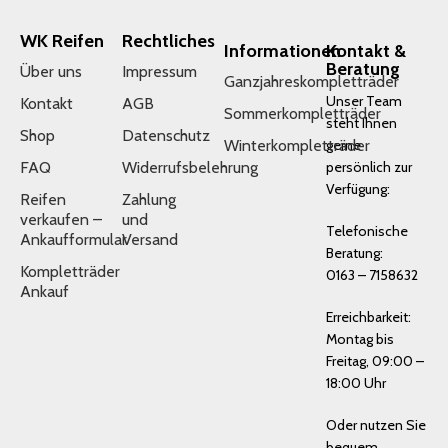
WK Reifen
Rechtliches
Informationen
Kontakt &
Beratung
Über uns
Impressum
Ganzjahreskompletträder
Unser Team
Kontakt
AGB
Sommerkompletträder
steht Ihnen
Shop
Datenschutz
Winterkompletträder
gerne
FAQ
Widerrufsbelehrung
persönlich zur
Verfügung:
Reifen
Zahlung
verkaufen –
und
Telefonische
Ankaufformular
Versand
Beratung:
Kompletträder
0163 – 7158632
Ankauf
Erreichbarkeit:
Montag bis
Freitag, 09:00 –
18:00 Uhr
Oder nutzen Sie
bequem