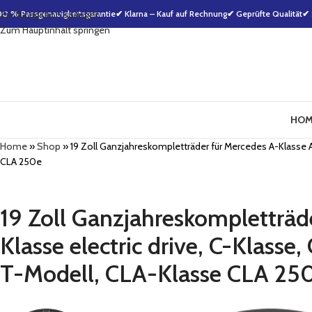
00 % Passgenauigkeitsgarantie
Zur Navigation springen
✔ Klarna – Kauf auf Rechnung
✔ Geprüfte Qualität
✔ 
Zum Hauptinhalt springen
HOM
Home
»
Shop
»
19 Zoll Ganzjahreskompletträder für Mercedes A-Klasse A
CLA 250e
19 Zoll Ganzjahreskompletträd
Klasse electric drive, C-Klasse
T-Modell, CLA-Klasse CLA 25