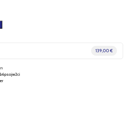
139,00 €
en
b6psojw2ci
er