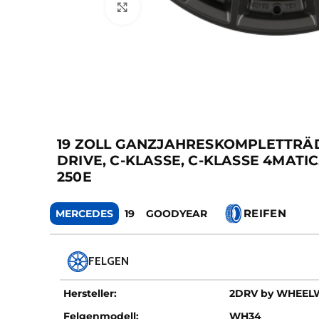
Zum Vergrößern klicken
19 ZOLL GANZJAHRESKOMPLETTRÄDE
DRIVE, C-KLASSE, C-KLASSE 4MATIC
250E
REIFEN
MERCEDES
19
GOODYEAR
FELGEN
Hersteller:
2DRV by WHEE
Felgenmodell:
WH34