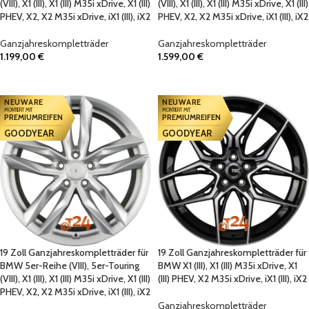
(VIII), X1 (III), X1 (III) M35i xDrive, X1 (III)
(VIII), X1 (III), X1 (III) M35i xDrive, X1 (III)
PHEV, X2, X2 M35i xDrive, iX1 (III), iX2
PHEV, X2, X2 M35i xDrive, iX1 (III), iX2
Ganzjahreskompletträder
Ganzjahreskompletträder
1.199,00
€
1.599,00
€
IN DEN WARENKORB
IN DEN WARENKORB
NEUWARE
NEUWARE
MONTIERT MIT
MONTIERT MIT
PREMIUMREIFEN
PREMIUMREIFEN
GOODYEAR
GOODYEAR
19 Zoll Ganzjahreskompletträder für
19 Zoll Ganzjahreskompletträder für
BMW 5er-Reihe (VIII), 5er-Touring
BMW X1 (III), X1 (III) M35i xDrive, X1
(VIII), X1 (III), X1 (III) M35i xDrive, X1 (III)
(III) PHEV, X2 M35i xDrive, iX1 (III), iX2
PHEV, X2, X2 M35i xDrive, iX1 (III), iX2
Ganzjahreskompletträder