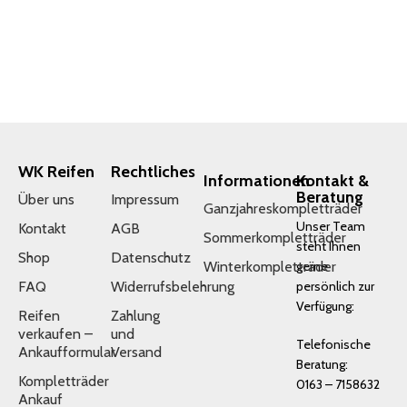
WK Reifen
Rechtliches
Informationen
Kontakt &
Beratung
Über uns
Impressum
Ganzjahreskompletträder
Unser Team
Kontakt
AGB
Sommerkompletträder
steht Ihnen
Shop
Datenschutz
Winterkompletträder
gerne
FAQ
Widerrufsbelehrung
persönlich zur
Verfügung:
Reifen
Zahlung
verkaufen –
und
Telefonische
Ankaufformular
Versand
Beratung:
Kompletträder
0163 – 7158632
Ankauf