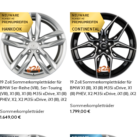
IN DEN WARENKORB
IN DEN WARENKORB
NEUWARE
NEUWARE
MONTIERT MIT
MONTIERT MIT
PREMIUMREIFEN
PREMIUMREIFEN
HANKOOK
CONTINENTAL
19 Zoll Sommerkompletträder für
19 Zoll Sommerkompletträder für
BMW 5er-Reihe (VIII), 5er-Touring
BMW X1 (III), X1 (III) M35i xDrive, X1
(VIII), X1 (III), X1 (III) M35i xDrive, X1 (III)
(III) PHEV, X2 M35i xDrive, iX1 (III), iX2
PHEV, X2, X2 M35i xDrive, iX1 (III), iX2
Sommerkompletträder
Sommerkompletträder
1.799,00
€
1.649,00
€
IN DEN WARENKORB
IN DEN WARENKORB