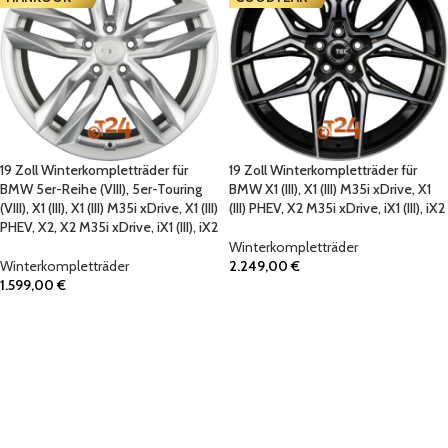
19 Zoll Winterkompletträder für
19 Zoll Winterkompletträder für
BMW 5er-Reihe (VIII), 5er-Touring
BMW X1 (III), X1 (III) M35i xDrive, X1
(VIII), X1 (III), X1 (III) M35i xDrive, X1 (III)
(III) PHEV, X2 M35i xDrive, iX1 (III), iX2
PHEV, X2, X2 M35i xDrive, iX1 (III), iX2
Winterkompletträder
Winterkompletträder
2.249,00
€
1.599,00
€
IN DEN WARENKORB
IN DEN WARENKORB