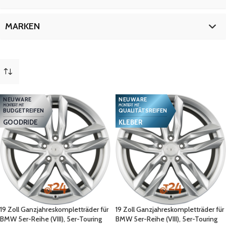
iX2
12
X1 (III)
12
19 Zoll
12
MARKEN
X1 (III) M35i xDrive
12
X1 (III) PHEV
12
BMW
12
mehr
(
2
)
NEUWARE
NEUWARE
MONTIERT MIT
MONTIERT MIT
BUDGETREIFEN
QUALITÄTSREIFEN
GOODRIDE
KLEBER
19 Zoll Ganzjahreskompletträder für
19 Zoll Ganzjahreskompletträder für
BMW 5er-Reihe (VIII), 5er-Touring
BMW 5er-Reihe (VIII), 5er-Touring