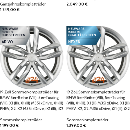
Ganzjahreskompletträder
2.049,00
€
1.749,00
€
IN DEN WARENKORB
IN DEN WARENKORB
NEUWARE
NEUWARE
MONTIERT MIT
MONTIERT MIT
BUDGETREIFEN
QUALITÄTSREIFEN
ARIVO
NEXEN
19 Zoll Sommerkompletträder für
19 Zoll Sommerkompletträder für
BMW 5er-Reihe (VIII), 5er-Touring
BMW 5er-Reihe (VIII), 5er-Touring
(VIII), X1 (III), X1 (III) M35i xDrive, X1 (III)
(VIII), X1 (III), X1 (III) M35i xDrive, X1 (III)
PHEV, X2, X2 M35i xDrive, iX1 (III), iX2
PHEV, X2, X2 M35i xDrive, iX1 (III), iX2
Sommerkompletträder
Sommerkompletträder
1.199,00
€
1.399,00
€