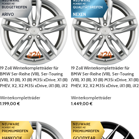
NEUWARE
NEUWARE
MONTIERT MIT
MONTIERT MIT
BUDGETREIFEN
QUALITÄTSREIFEN
ARIVO
NEXEN
19 Zoll Winterkompletträder für
19 Zoll Winterkompletträder für
BMW 5er-Reihe (VIII), 5er-Touring
BMW 5er-Reihe (VIII), 5er-Touring
(VIII), X1 (III), X1 (III) M35i xDrive, X1 (III)
(VIII), X1 (III), X1 (III) M35i xDrive, X1 (III)
PHEV, X2, X2 M35i xDrive, iX1 (III), iX2
PHEV, X2, X2 M35i xDrive, iX1 (III), iX2
Winterkompletträder
Winterkompletträder
1.199,00
€
1.449,00
€
IN DEN WARENKORB
IN DEN WARENKORB
NEUWARE
NEUWARE
MONTIERT MIT
MONTIERT MIT
PREMIUMREIFEN
PREMIUMREIFEN
HANKOOK
GOODYEAR