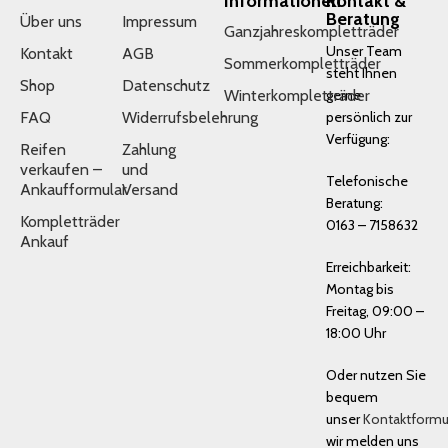
Informationen
Kontakt &
Beratung
Über uns
Impressum
Ganzjahreskompletträder
Unser Team
Kontakt
AGB
Sommerkompletträder
steht Ihnen
Shop
Datenschutz
Winterkompletträder
gerne
FAQ
Widerrufsbelehrung
persönlich zur
Verfügung:
Reifen
Zahlung
verkaufen –
und
Telefonische
Ankaufformular
Versand
Beratung:
Kompletträder
0163 – 7158632
Ankauf
Erreichbarkeit:
Montag bis
Freitag, 09:00 –
18:00 Uhr
Oder nutzen Sie
bequem
unser
Kontaktformu
wir melden uns