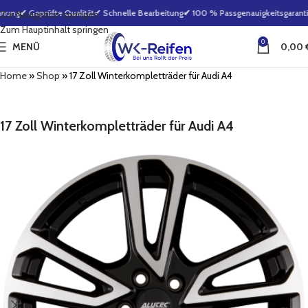
nung
✔ Geprüfte Qualität
✔ Schnelle Bearbeitung
✔ 100 % Passgenauigkeitsgarantie
Zur Navigation springen
Zum Hauptinhalt springen
0
MENÜ
0,00
Home
»
Shop
»
17 Zoll Winterkompletträder für Audi A4
17 Zoll Winterkompletträder für Audi A4