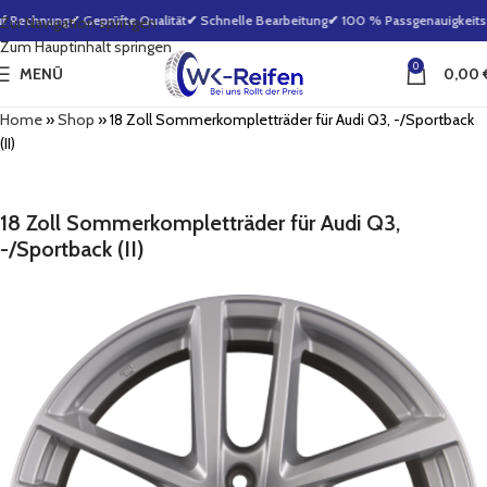
f Rechnung
✔ Geprüfte Qualität
✔ Schnelle Bearbeitung
✔ 100 % Passgenauigkeitsga
Zur Navigation springen
Zum Hauptinhalt springen
0
MENÜ
0,00
Home
»
Shop
»
18 Zoll Sommerkompletträder für Audi Q3, -/Sportback
(II)
18 Zoll Sommerkompletträder für Audi Q3,
-/Sportback (II)