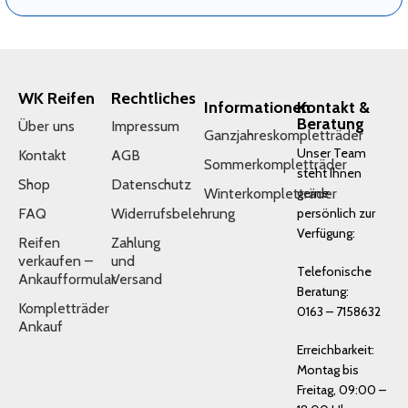
WK Reifen
Rechtliches
Informationen
Kontakt &
Beratung
Über uns
Impressum
Ganzjahreskompletträder
Unser Team
Kontakt
AGB
Sommerkompletträder
steht Ihnen
Shop
Datenschutz
Winterkompletträder
gerne
FAQ
Widerrufsbelehrung
persönlich zur
Verfügung:
Reifen
Zahlung
verkaufen –
und
Telefonische
Ankaufformular
Versand
Beratung:
Kompletträder
0163 – 7158632
Ankauf
Erreichbarkeit:
Montag bis
Freitag, 09:00 –