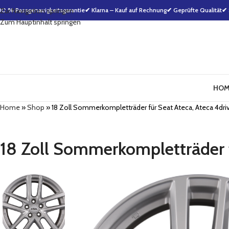
00 % Passgenauigkeitsgarantie
Zur Navigation springen
✔ Klarna – Kauf auf Rechnung
✔ Geprüfte Qualität
✔ 
Zum Hauptinhalt springen
HOM
Home
»
Shop
»
18 Zoll Sommerkompletträder für Seat Ateca, Ateca 4driv
18 Zoll Sommerkompletträder f