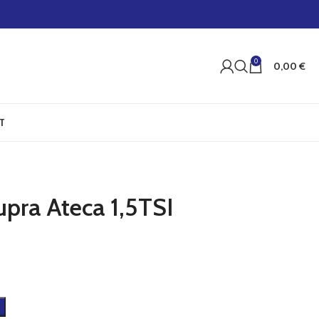
0
0,00
€
T
upra Ateca 1,5TSI