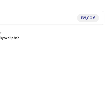
139,00 €
en
xkyoxd6p3n2