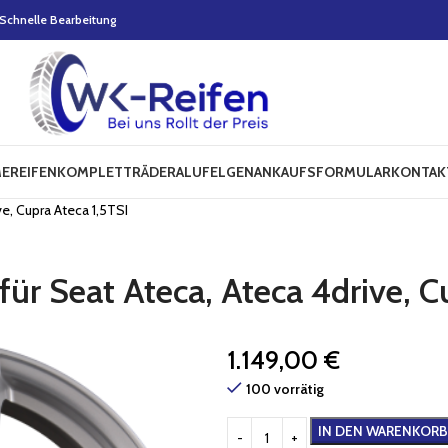
Schnelle Bearbeitung
E
REIFEN
KOMPLETTRÄDER
ALUFELGEN
ANKAUFSFORMULAR
KONTAK
e, Cupra Ateca 1,5TSI
ür Seat Ateca, Ateca 4drive, C
1.149,00
€
100 vorrätig
IN DEN WARENKORB