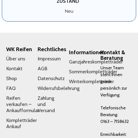
ZUSTAND
Neu
WK Reifen
Rechtliches
Informationen
Kontakt &
Beratung
Über uns
Impressum
Ganzjahreskompletträder
Unser Team
Kontakt
AGB
Sommerkompletträder
steht Ihnen
Shop
Datenschutz
Winterkompletträder
gerne
FAQ
Widerrufsbelehrung
persönlich zur
Verfügung:
Reifen
Zahlung
verkaufen –
und
Telefonische
Ankaufformular
Versand
Beratung:
Kompletträder
0163 – 7158632
Ankauf
Erreichbarkeit: