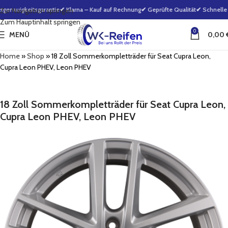
enauigkeitsgarantie
✔ Klarna – Kauf auf Rechnung
✔ Geprüfte Qualität
✔ Schnelle B
Zur Navigation springen
Zum Hauptinhalt springen
0
MENÜ
0,00
Home
»
Shop
»
18 Zoll Sommerkompletträder für Seat Cupra Leon,
Cupra Leon PHEV, Leon PHEV
18 Zoll Sommerkompletträder für Seat Cupra Leon,
Cupra Leon PHEV, Leon PHEV