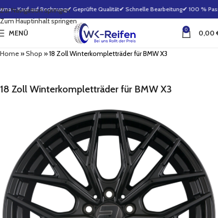
rna – Kauf auf Rechnung
✔ Geprüfte Qualität
✔ Schnelle Bearbeitung
✔ 100 % Passg
Zur Navigation springen
Zum Hauptinhalt springen
0
MENÜ
0,00
Home
»
Shop
»
18 Zoll Winterkompletträder für BMW X3
18 Zoll Winterkompletträder für BMW X3