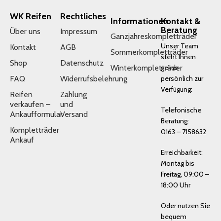
WK Reifen
Rechtliches
Informationen
Kontakt &
Beratung
Über uns
Impressum
Ganzjahreskompletträder
Unser Team
Kontakt
AGB
Sommerkompletträder
steht Ihnen
Shop
Datenschutz
Winterkompletträder
gerne
FAQ
Widerrufsbelehrung
persönlich zur
Verfügung:
Reifen
Zahlung
verkaufen –
und
Telefonische
Ankaufformular
Versand
Beratung:
Kompletträder
0163 – 7158632
Ankauf
Erreichbarkeit:
Montag bis
Freitag, 09:00 –
18:00 Uhr
Oder nutzen Sie
bequem