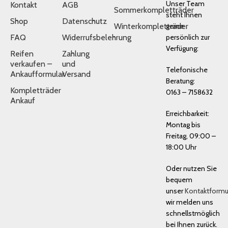
Unser Team
Kontakt
AGB
Sommerkompletträder
steht Ihnen
Shop
Datenschutz
Winterkompletträder
gerne
FAQ
Widerrufsbelehrung
persönlich zur
Verfügung:
Reifen
Zahlung
verkaufen –
und
Telefonische
Ankaufformular
Versand
Beratung:
Kompletträder
0163 – 7158632
Ankauf
Erreichbarkeit:
Montag bis
Freitag, 09:00 –
18:00 Uhr
Oder nutzen Sie
bequem
unser
Kontaktformu
wir melden uns
schnellstmöglich
bei Ihnen zurück.