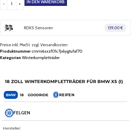
IN DEN WARENKORB
RDKS Sensoren
139,00 €
Preise inkl. MwSt. zzgl. Versandkosten
Produktnummer
cmmi6sxzf01c7jxkygtufaf70
Kategorien
Winterkompletträder
18 ZOLL WINTERKOMPLETTRÄDER FÜR BMW X5 (I)
REIFEN
BMW
18
GOODRIDE
FELGEN
Hersteller: