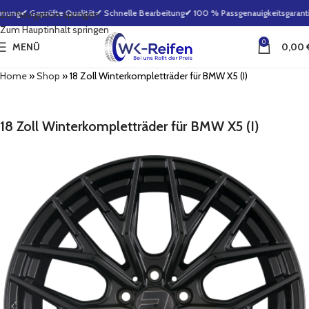
nung
✔ Geprüfte Qualität
✔ Schnelle Bearbeitung
✔ 100 % Passgenauigkeitsgarantie
Zur Navigation springen
Zum Hauptinhalt springen
0
MENÜ
0,00
Home
»
Shop
»
18 Zoll Winterkompletträder für BMW X5 (I)
18 Zoll Winterkompletträder für BMW X5 (I)