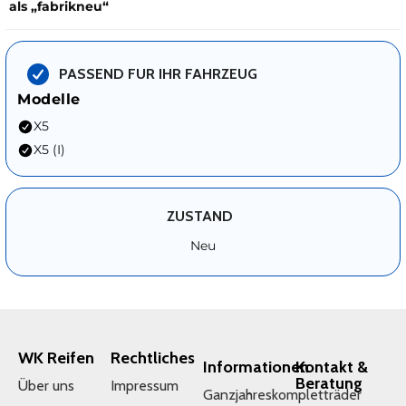
als „fabrikneu“
PASSEND FUR IHR FAHRZEUG
Modelle
X5
X5 (I)
ZUSTAND
Neu
WK Reifen
Rechtliches
Informationen
Kontakt &
Beratung
Über uns
Impressum
Ganzjahreskompletträder