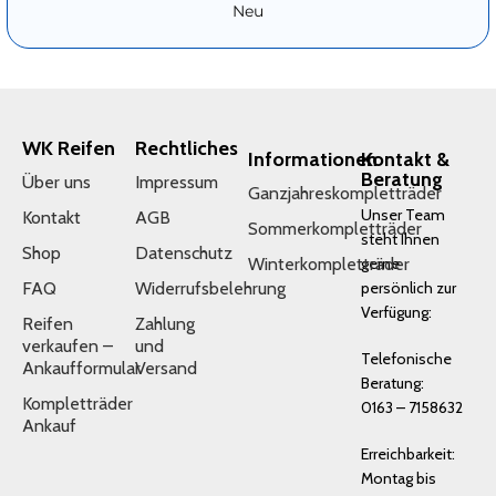
Neu
WK Reifen
Rechtliches
Informationen
Kontakt &
Beratung
Über uns
Impressum
Ganzjahreskompletträder
Unser Team
Kontakt
AGB
Sommerkompletträder
steht Ihnen
Shop
Datenschutz
Winterkompletträder
gerne
FAQ
Widerrufsbelehrung
persönlich zur
Verfügung:
Reifen
Zahlung
verkaufen –
und
Telefonische
Ankaufformular
Versand
Beratung:
Kompletträder
0163 – 7158632
Ankauf
Erreichbarkeit:
Montag bis