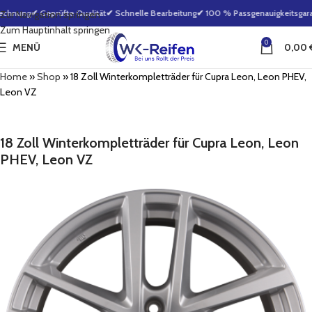
echnung
✔ Geprüfte Qualität
✔ Schnelle Bearbeitung
✔ 100 % Passgenauigkeitsgaran
Zur Navigation springen
Zum Hauptinhalt springen
0
MENÜ
0,00
Home
»
Shop
»
18 Zoll Winterkompletträder für Cupra Leon, Leon PHEV,
Leon VZ
18 Zoll Winterkompletträder für Cupra Leon, Leon
PHEV, Leon VZ