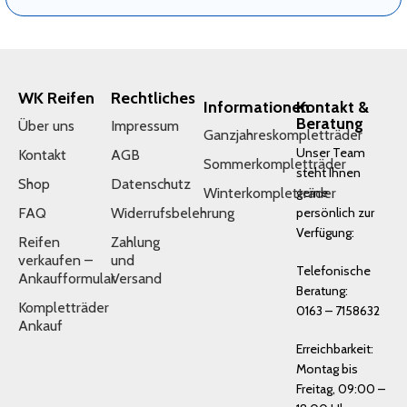
WK Reifen
Rechtliches
Informationen
Kontakt &
Beratung
Über uns
Impressum
Ganzjahreskompletträder
Unser Team
Kontakt
AGB
Sommerkompletträder
steht Ihnen
Shop
Datenschutz
Winterkompletträder
gerne
FAQ
Widerrufsbelehrung
persönlich zur
Verfügung:
Reifen
Zahlung
verkaufen –
und
Telefonische
Ankaufformular
Versand
Beratung:
Kompletträder
0163 – 7158632
Ankauf
Erreichbarkeit:
Montag bis
Freitag, 09:00 –