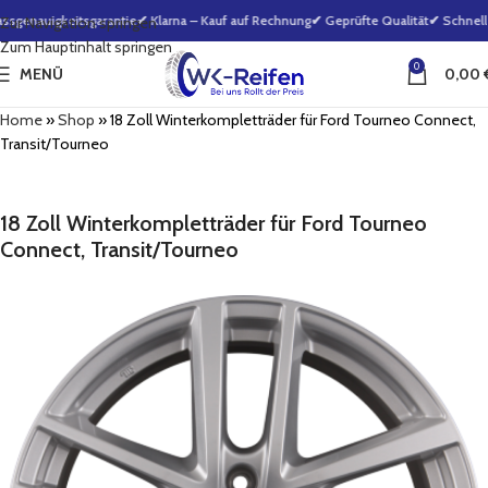
genauigkeitsgarantie
✔ Klarna – Kauf auf Rechnung
✔ Geprüfte Qualität
✔ Schnelle
Zur Navigation springen
Zum Hauptinhalt springen
0
MENÜ
0,00
Home
»
Shop
»
18 Zoll Winterkompletträder für Ford Tourneo Connect,
Transit/Tourneo
18 Zoll Winterkompletträder für Ford Tourneo
Connect, Transit/Tourneo