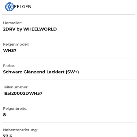
FELGEN
Hersteller:
2DRV by WHEELWORLD
Felgenmodell:
WH37
Farbe:
Schwarz Glänzend Lackiert (SW+)
Teilenummer:
185120002DWH37
Felgenbreite:
8
Nabenzentrierung:
72.6