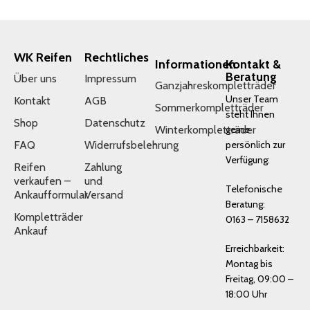
WK Reifen
Rechtliches
Informationen
Kontakt &
Beratung
Über uns
Impressum
Ganzjahreskompletträder
Unser Team
Kontakt
AGB
Sommerkompletträder
steht Ihnen
Shop
Datenschutz
Winterkompletträder
gerne
FAQ
Widerrufsbelehrung
persönlich zur
Verfügung:
Reifen
Zahlung
verkaufen –
und
Telefonische
Ankaufformular
Versand
Beratung:
Kompletträder
0163 – 7158632
Ankauf
Erreichbarkeit:
Montag bis
Freitag, 09:00 –
18:00 Uhr