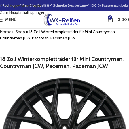
f Rechnung
✔ Geprüfte Qualität
✔ Schnelle Bearbeitung
✔ 100 % Passgenauigkeitsga
Zur Navigation springen
Zum Hauptinhalt springen
0
MENÜ
0,00
Home
»
Shop
»
18 Zoll Winterkompletträder für Mini Countryman,
Countryman JCW, Paceman, Paceman JCW
18 Zoll Winterkompletträder für Mini Countryman,
Countryman JCW, Paceman, Paceman JCW