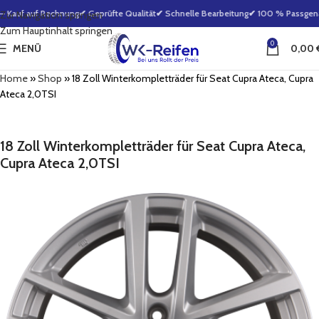
 Kauf auf Rechnung
✔ Geprüfte Qualität
✔ Schnelle Bearbeitung
✔ 100 % Passgenaui
Zur Navigation springen
Zum Hauptinhalt springen
0
MENÜ
0,00
Home
»
Shop
»
18 Zoll Winterkompletträder für Seat Cupra Ateca, Cupra
Ateca 2,0TSI
18 Zoll Winterkompletträder für Seat Cupra Ateca,
Cupra Ateca 2,0TSI