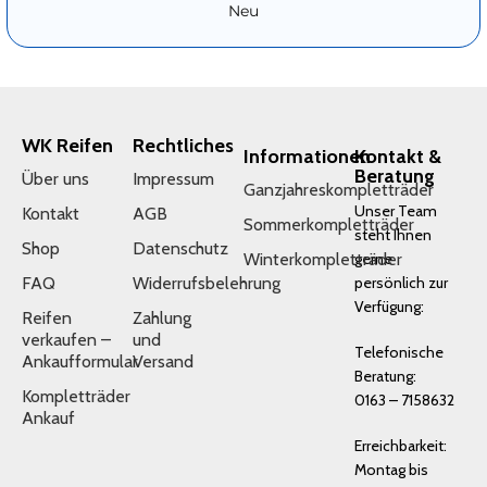
Neu
WK Reifen
Rechtliches
Informationen
Kontakt &
Beratung
Über uns
Impressum
Ganzjahreskompletträder
Unser Team
Kontakt
AGB
Sommerkompletträder
steht Ihnen
Shop
Datenschutz
Winterkompletträder
gerne
FAQ
Widerrufsbelehrung
persönlich zur
Verfügung:
Reifen
Zahlung
verkaufen –
und
Telefonische
Ankaufformular
Versand
Beratung:
Kompletträder
0163 – 7158632
Ankauf
Erreichbarkeit:
Montag bis