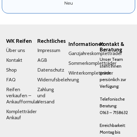
Neu
WK Reifen
Rechtliches
Informationen
Kontakt &
Beratung
Über uns
Impressum
Ganzjahreskompletträder
Unser Team
Kontakt
AGB
Sommerkompletträder
steht Ihnen
Shop
Datenschutz
Winterkompletträder
gerne
FAQ
Widerrufsbelehrung
persönlich zur
Verfügung:
Reifen
Zahlung
verkaufen –
und
Telefonische
Ankaufformular
Versand
Beratung:
Kompletträder
0163 – 7158632
Ankauf
Erreichbarkeit:
Montag bis