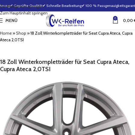
hnung
✔ Geprüfte Qualität
✔ Schnelle Bearbeitung
✔ 100 % Passgenauigkeitsgaranti
Zur Navigation springen
Zum Hauptinhalt springen
0
MENÜ
0,00
Home
»
Shop
»
18 Zoll Winterkompletträder für Seat Cupra Ateca, Cupra
Ateca 2,0TSI
18 Zoll Winterkompletträder für Seat Cupra Ateca,
Cupra Ateca 2,0TSI