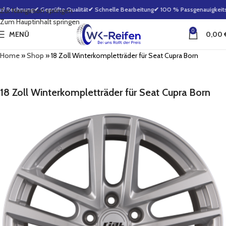
uf Rechnung
✔ Geprüfte Qualität
✔ Schnelle Bearbeitung
✔ 100 % Passgenauigkeitsg
Zur Navigation springen
Zum Hauptinhalt springen
0
MENÜ
0,00
Home
»
Shop
»
18 Zoll Winterkompletträder für Seat Cupra Born
18 Zoll Winterkompletträder für Seat Cupra Born