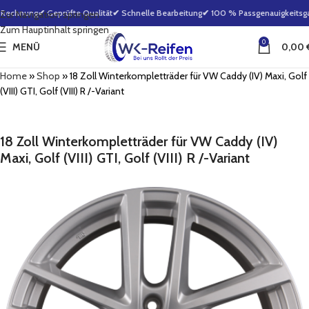
 Rechnung
✔ Geprüfte Qualität
✔ Schnelle Bearbeitung
✔ 100 % Passgenauigkeitsgar
Zur Navigation springen
Zum Hauptinhalt springen
0
MENÜ
0,00
Home
»
Shop
»
18 Zoll Winterkompletträder für VW Caddy (IV) Maxi, Golf
(VIII) GTI, Golf (VIII) R /-Variant
18 Zoll Winterkompletträder für VW Caddy (IV)
Maxi, Golf (VIII) GTI, Golf (VIII) R /-Variant