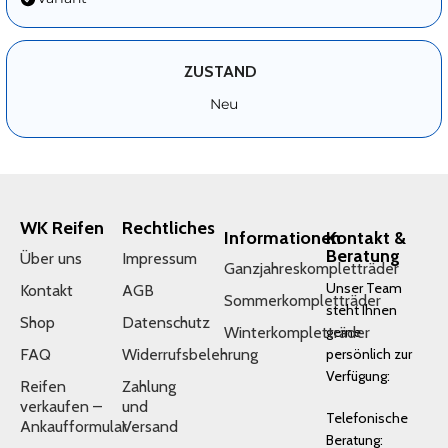
ZUSTAND
Neu
WK Reifen
Rechtliches
Informationen
Kontakt &
Beratung
Über uns
Impressum
Ganzjahreskompletträder
Unser Team
Kontakt
AGB
Sommerkompletträder
steht Ihnen
Shop
Datenschutz
Winterkompletträder
gerne
FAQ
Widerrufsbelehrung
persönlich zur
Verfügung:
Reifen
Zahlung
verkaufen –
und
Telefonische
Ankaufformular
Versand
Beratung: