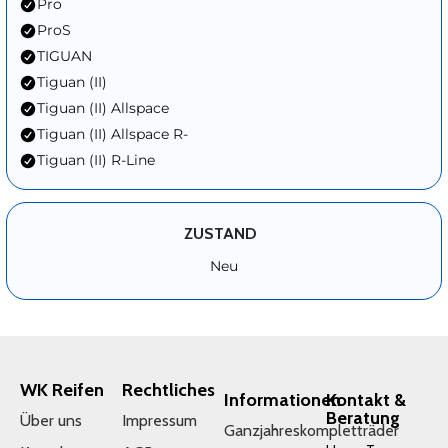
Pro
ProS
TIGUAN
Tiguan (II)
Tiguan (II) Allspace
Tiguan (II) Allspace R-
Tiguan (II) R-Line
ZUSTAND
Neu
WK Reifen
Rechtliches
Informationen
Kontakt &
Beratung
Über uns
Impressum
Ganzjahreskompletträder