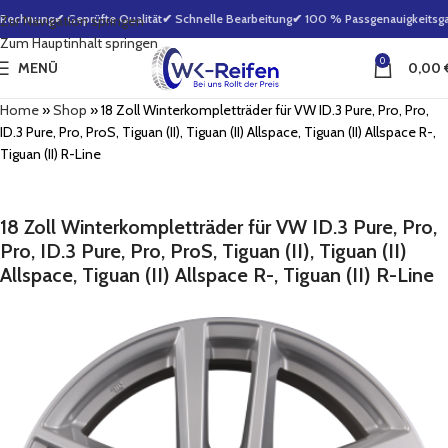
Rechnung
✔ Geprüfte Qualität
✔ Schnelle Bearbeitung
✔ 100 % Passgenauigkeitsgara
Zur Navigation springen
Zum Hauptinhalt springen
0
MENÜ
0,00
Home
»
Shop
»
18 Zoll Winterkompletträder für VW ID.3 Pure, Pro, Pro,
ID.3 Pure, Pro, ProS, Tiguan (II), Tiguan (II) Allspace, Tiguan (II) Allspace R-,
Tiguan (II) R-Line
18 Zoll Winterkompletträder für VW ID.3 Pure, Pro,
Pro, ID.3 Pure, Pro, ProS, Tiguan (II), Tiguan (II)
Allspace, Tiguan (II) Allspace R-, Tiguan (II) R-Line