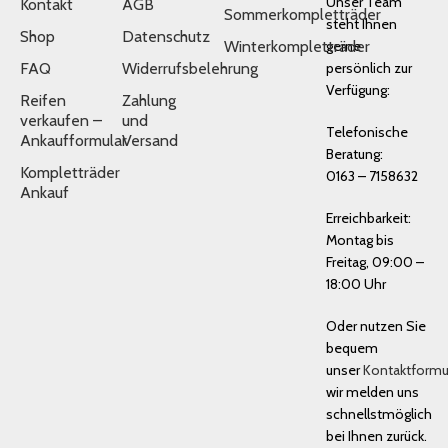
Unser Team
Kontakt
AGB
Sommerkompletträder
steht Ihnen
Shop
Datenschutz
Winterkompletträder
gerne
FAQ
Widerrufsbelehrung
persönlich zur
Verfügung:
Reifen
Zahlung
verkaufen –
und
Telefonische
Ankaufformular
Versand
Beratung:
Kompletträder
0163 – 7158632
Ankauf
Erreichbarkeit:
Montag bis
Freitag, 09:00 –
18:00 Uhr
Oder nutzen Sie
bequem
unser
Kontaktformu
wir melden uns
schnellstmöglich
bei Ihnen zurück.