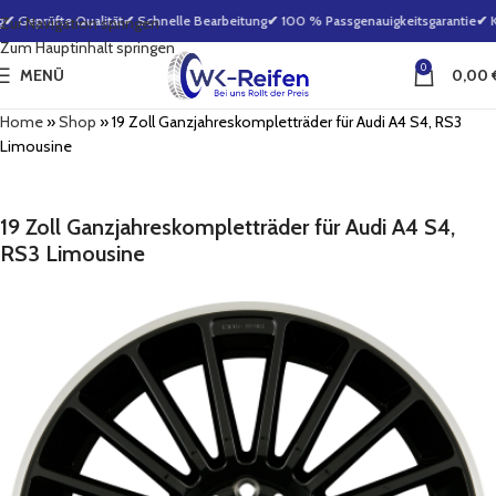
✔ Geprüfte Qualität
✔ Schnelle Bearbeitung
✔ 100 % Passgenauigkeitsgarantie
✔ Kl
Zur Navigation springen
Zum Hauptinhalt springen
0
MENÜ
0,00
Home
»
Shop
»
19 Zoll Ganzjahreskompletträder für Audi A4 S4, RS3
Limousine
19 Zoll Ganzjahreskompletträder für Audi A4 S4,
RS3 Limousine