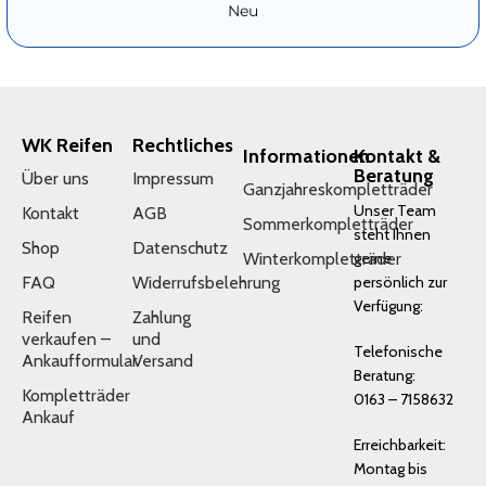
Neu
WK Reifen
Rechtliches
Informationen
Kontakt &
Beratung
Über uns
Impressum
Ganzjahreskompletträder
Unser Team
Kontakt
AGB
Sommerkompletträder
steht Ihnen
Shop
Datenschutz
Winterkompletträder
gerne
FAQ
Widerrufsbelehrung
persönlich zur
Verfügung:
Reifen
Zahlung
verkaufen –
und
Telefonische
Ankaufformular
Versand
Beratung:
Kompletträder
0163 – 7158632
Ankauf
Erreichbarkeit:
Montag bis