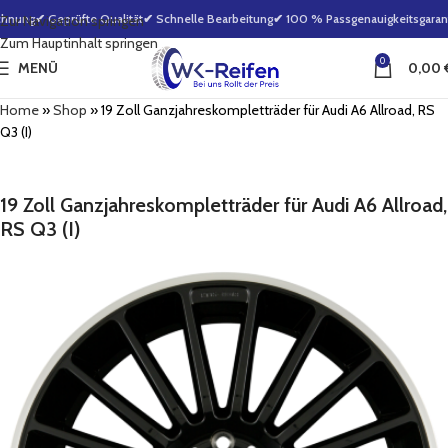
hnung
✔ Geprüfte Qualität
✔ Schnelle Bearbeitung
✔ 100 % Passgenauigkeitsgaranti
Zur Navigation springen
Zum Hauptinhalt springen
0
MENÜ
0,00
Home
»
Shop
»
19 Zoll Ganzjahreskompletträder für Audi A6 Allroad, RS
Q3 (I)
19 Zoll Ganzjahreskompletträder für Audi A6 Allroad,
RS Q3 (I)