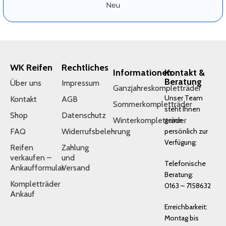
Neu
WK Reifen
Rechtliches
Informationen
Kontakt &
Beratung
Über uns
Impressum
Ganzjahreskompletträder
Unser Team
Kontakt
AGB
Sommerkompletträder
steht Ihnen
Shop
Datenschutz
Winterkompletträder
gerne
FAQ
Widerrufsbelehrung
persönlich zur
Verfügung:
Reifen
Zahlung
verkaufen –
und
Telefonische
Ankaufformular
Versand
Beratung:
Kompletträder
0163 – 7158632
Ankauf
Erreichbarkeit:
Montag bis