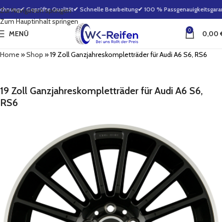
chnung
✔ Geprüfte Qualität
✔ Schnelle Bearbeitung
✔ 100 % Passgenauigkeitsgarant
Zur Navigation springen
Zum Hauptinhalt springen
0
MENÜ
0,00
Home
»
Shop
»
19 Zoll Ganzjahreskompletträder für Audi A6 S6, RS6
19 Zoll Ganzjahreskompletträder für Audi A6 S6,
RS6