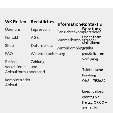
WK Reifen
Rechtliches
Informationen
Kontakt &
Beratung
Über uns
Impressum
Ganzjahreskompletträder
Unser Team
Kontakt
AGB
Sommerkompletträder
steht Ihnen
Shop
Datenschutz
Winterkompletträder
gerne
FAQ
Widerrufsbelehrung
persönlich zur
Verfügung:
Reifen
Zahlung
verkaufen –
und
Telefonische
Ankaufformular
Versand
Beratung:
Kompletträder
0163 – 7158632
Ankauf
Erreichbarkeit:
Montag bis
Freitag, 09:00 –
18:00 Uhr