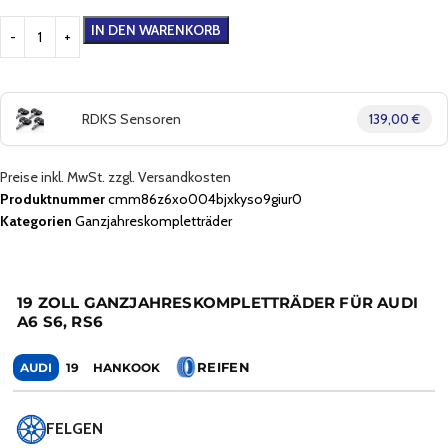
IN DEN WARENKORB
RDKS Sensoren
139,00 €
Preise inkl. MwSt. zzgl. Versandkosten
Produktnummer
cmm86z6xo004bjxkyso9giur0
Kategorien
Ganzjahreskompletträder
19 ZOLL GANZJAHRESKOMPLETTRÄDER FÜR AUDI
A6 S6, RS6
REIFEN
AUDI
19
HANKOOK
FELGEN