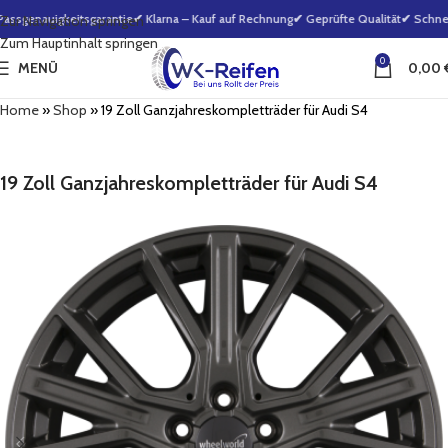
sgenauigkeitsgarantie
✔ Klarna – Kauf auf Rechnung
✔ Geprüfte Qualität
✔ Schnell
Zur Navigation springen
Zum Hauptinhalt springen
0
MENÜ
0,00
Home
»
Shop
»
19 Zoll Ganzjahreskompletträder für Audi S4
19 Zoll Ganzjahreskompletträder für Audi S4