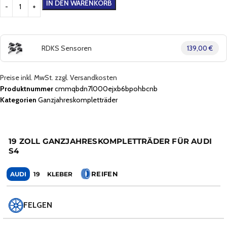
IN DEN WARENKORB
RDKS Sensoren
139,00 €
Preise inkl. MwSt. zzgl. Versandkosten
Produktnummer
cmmqbdn7l000ejxb6bpohbcnb
Kategorien
Ganzjahreskompletträder
19 ZOLL GANZJAHRESKOMPLETTRÄDER FÜR AUDI
S4
REIFEN
AUDI
19
KLEBER
FELGEN