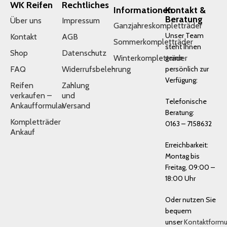
WK Reifen
Rechtliches
Informationen
Kontakt &
Beratung
Über uns
Impressum
Ganzjahreskompletträder
Unser Team
Kontakt
AGB
Sommerkompletträder
steht Ihnen
Shop
Datenschutz
Winterkompletträder
gerne
FAQ
Widerrufsbelehrung
persönlich zur
Verfügung:
Reifen
Zahlung
verkaufen –
und
Telefonische
Ankaufformular
Versand
Beratung:
Kompletträder
0163 – 7158632
Ankauf
Erreichbarkeit:
Montag bis
Freitag, 09:00 –
18:00 Uhr
Oder nutzen Sie
bequem
unser
Kontaktformu