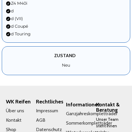
Z4 M40i
d
d (VII)
d Coupé
d Touring
ZUSTAND
Neu
WK Reifen
Rechtliches
Informationen
Kontakt &
Beratung
Über uns
Impressum
Ganzjahreskompletträder
Unser Team
Kontakt
AGB
Sommerkompletträder
steht Ihnen
Shop
Datenschutz