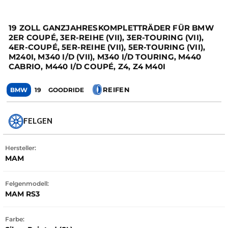
19 ZOLL GANZJAHRESKOMPLETTRÄDER FÜR BMW
2ER COUPÉ, 3ER-REIHE (VII), 3ER-TOURING (VII),
4ER-COUPÉ, 5ER-REIHE (VII), 5ER-TOURING (VII),
M240I, M340 I/D (VII), M340 I/D TOURING, M440
CABRIO, M440 I/D COUPÉ, Z4, Z4 M40I
REIFEN
BMW
19
GOODRIDE
FELGEN
Hersteller:
MAM
Felgenmodell:
MAM RS3
Farbe: