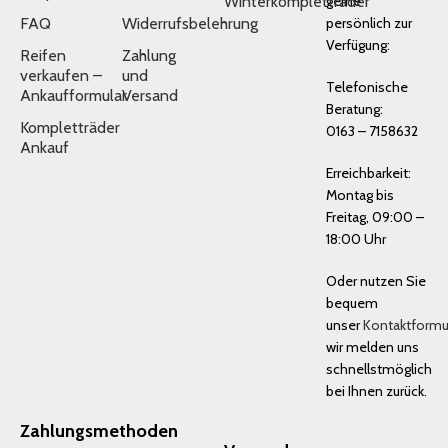
Winterkompletträder
gerne
FAQ
Widerrufsbelehrung
persönlich zur
Verfügung:
Reifen
Zahlung
verkaufen –
und
Telefonische
Ankaufformular
Versand
Beratung:
Kompletträder
0163 – 7158632
Ankauf
Erreichbarkeit:
Montag bis
Freitag, 09:00 –
18:00 Uhr
Oder nutzen Sie
bequem
unser
Kontaktformu
wir melden uns
schnellstmöglich
bei Ihnen zurück.
Zahlungsmethoden