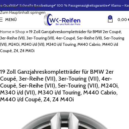
Qualität
✔ Schnelle Bearbeitung
✔ 100 % Passgenauigkeitsgarantie
✔ Klarna – Kau
Zur Navigation springen
Zum Hauptinhalt springen
0
MENÜ
0,00
Home
»
Shop
»
19 Zoll Ganzjahreskompletträder für BMW 2er Coupé,
3er-Reihe (VII), 3er-Touring (VII), 4er-Coupé, 5er-Reihe (VII), 5er-Touring
(VII), M240i, M340 i/d (VII), M340 i/d Touring, M440 Cabrio, M440 i/d
Coupé, Z4, Z4 M40i
19 Zoll Ganzjahreskompletträder für BMW 2er
Coupé, 3er-Reihe (VII), 3er-Touring (VII), 4er-
Coupé, 5er-Reihe (VII), 5er-Touring (VII), M240i,
M340 i/d (VII), M340 i/d Touring, M440 Cabrio,
M440 i/d Coupé, Z4, Z4 M40i