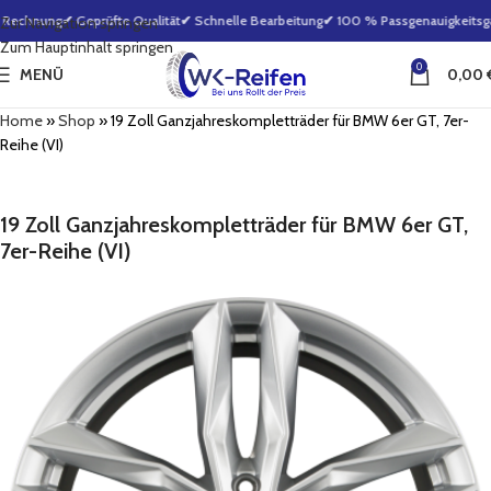
 Rechnung
✔ Geprüfte Qualität
✔ Schnelle Bearbeitung
✔ 100 % Passgenauigkeitsgar
Zur Navigation springen
Zum Hauptinhalt springen
0
MENÜ
0,00
Home
»
Shop
»
19 Zoll Ganzjahreskompletträder für BMW 6er GT, 7er-
Reihe (VI)
19 Zoll Ganzjahreskompletträder für BMW 6er GT,
7er-Reihe (VI)