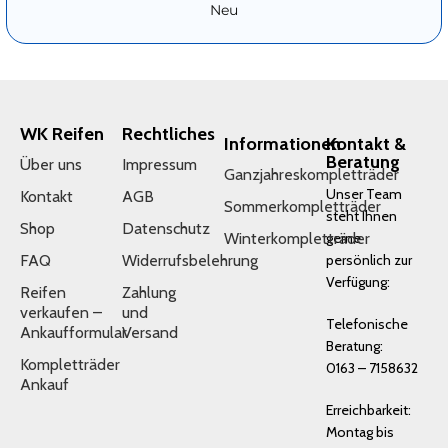
Neu
WK Reifen
Rechtliches
Informationen
Kontakt &
Beratung
Über uns
Impressum
Ganzjahreskompletträder
Unser Team
Kontakt
AGB
Sommerkompletträder
steht Ihnen
Shop
Datenschutz
Winterkompletträder
gerne
FAQ
Widerrufsbelehrung
persönlich zur
Verfügung:
Reifen
Zahlung
verkaufen –
und
Telefonische
Ankaufformular
Versand
Beratung:
Kompletträder
0163 – 7158632
Ankauf
Erreichbarkeit:
Montag bis