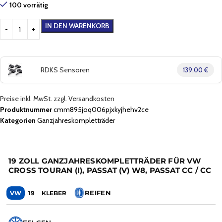
100 vorrätig
IN DEN WARENKORB
RDKS Sensoren
139,00 €
Preise inkl. MwSt. zzgl. Versandkosten
Produktnummer
cmm895joq006pjxkyjhehv2ce
Kategorien
Ganzjahreskompletträder
19 ZOLL GANZJAHRESKOMPLETTRÄDER FÜR VW
CROSS TOURAN (I), PASSAT (V) W8, PASSAT CC / CC
REIFEN
VW
19
KLEBER