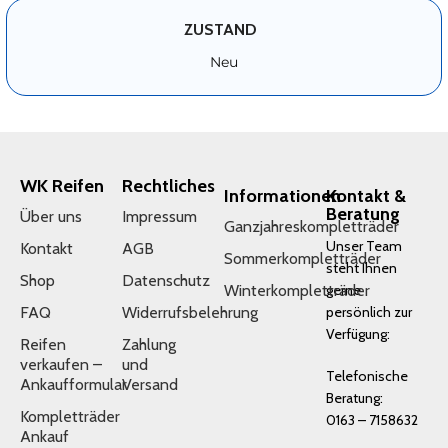
ZUSTAND
Neu
WK Reifen
Rechtliches
Informationen
Kontakt &
Beratung
Über uns
Impressum
Ganzjahreskompletträder
Unser Team
Kontakt
AGB
Sommerkompletträder
steht Ihnen
Shop
Datenschutz
Winterkompletträder
gerne
FAQ
Widerrufsbelehrung
persönlich zur
Verfügung:
Reifen
Zahlung
verkaufen –
und
Telefonische
Ankaufformular
Versand
Beratung:
Kompletträder
0163 – 7158632
Ankauf