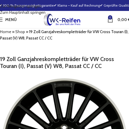
 100 % Passgenauigkeitsgarantie
✔ Klarna – Kauf auf Rechnung
✔ Geprüfte Qualität
Zur Navigation springen
Zum Hauptinhalt springen
0
MENÜ
0,00
Home
»
Shop
»
19 Zoll Ganzjahreskompletträder für VW Cross Touran (I),
Passat (V) W8, Passat CC / CC
19 Zoll Ganzjahreskompletträder für VW Cross
Touran (I), Passat (V) W8, Passat CC / CC