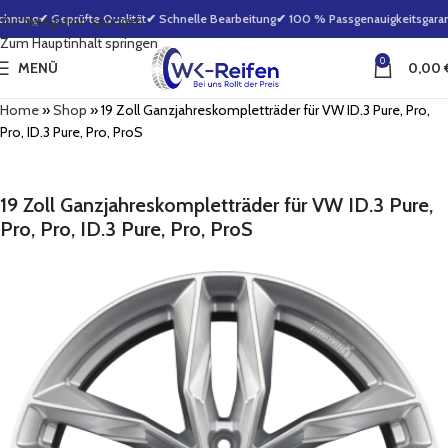
hnung
✔ Geprüfte Qualität
✔ Schnelle Bearbeitung
✔ 100 % Passgenauigkeitsgarant
Zur Navigation springen
Zum Hauptinhalt springen
0
MENÜ
0,00
Home
»
Shop
»
19 Zoll Ganzjahreskompletträder für VW ID.3 Pure, Pro,
Pro, ID.3 Pure, Pro, ProS
19 Zoll Ganzjahreskompletträder für VW ID.3 Pure,
Pro, Pro, ID.3 Pure, Pro, ProS