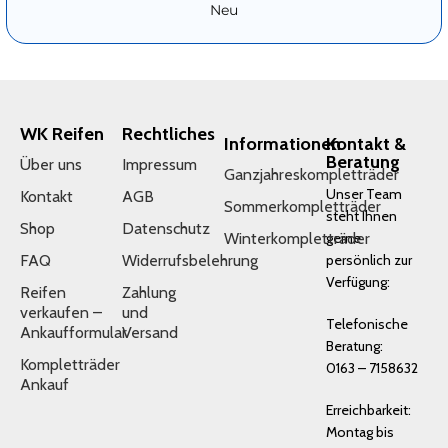
Neu
WK Reifen
Rechtliches
Informationen
Kontakt &
Beratung
Über uns
Impressum
Ganzjahreskompletträder
Unser Team
Kontakt
AGB
Sommerkompletträder
steht Ihnen
Shop
Datenschutz
Winterkompletträder
gerne
FAQ
Widerrufsbelehrung
persönlich zur
Verfügung:
Reifen
Zahlung
verkaufen –
und
Telefonische
Ankaufformular
Versand
Beratung:
Kompletträder
0163 – 7158632
Ankauf
Erreichbarkeit:
Montag bis