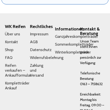
WK Reifen
Rechtliches
Informationen
Kontakt &
Beratung
Über uns
Impressum
Ganzjahreskompletträder
Unser Team
Kontakt
AGB
Sommerkompletträder
steht Ihnen
Shop
Datenschutz
Winterkompletträder
gerne
FAQ
Widerrufsbelehrung
persönlich zur
Verfügung:
Reifen
Zahlung
verkaufen –
und
Telefonische
Ankaufformular
Versand
Beratung:
Kompletträder
0163 – 7158632
Ankauf
Erreichbarkeit:
Montag bis
Freitag, 09:00 –