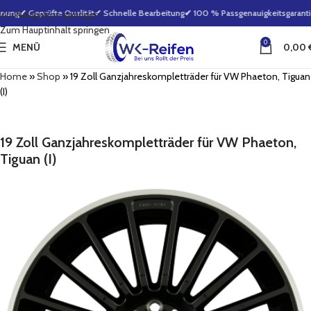
nung
✔ Geprüfte Qualität
✔ Schnelle Bearbeitung
✔ 100 % Passgenauigkeitsgarantie
Zur Navigation springen
Zum Hauptinhalt springen
0
MENÜ
0,00
Home
»
Shop
»
19 Zoll Ganzjahreskompletträder für VW Phaeton, Tiguan
(I)
19 Zoll Ganzjahreskompletträder für VW Phaeton,
Tiguan (I)