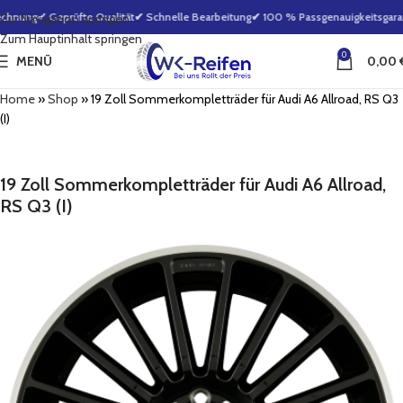
chnung
✔ Geprüfte Qualität
✔ Schnelle Bearbeitung
✔ 100 % Passgenauigkeitsgaran
Zur Navigation springen
Zum Hauptinhalt springen
0
MENÜ
0,00
Home
»
Shop
»
19 Zoll Sommerkompletträder für Audi A6 Allroad, RS Q3
(I)
19 Zoll Sommerkompletträder für Audi A6 Allroad,
RS Q3 (I)