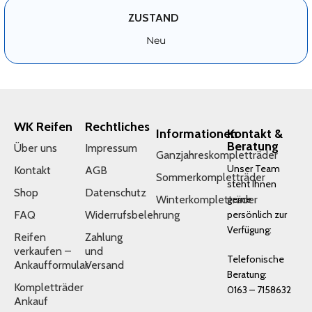
ZUSTAND
Neu
WK Reifen
Rechtliches
Informationen
Kontakt &
Beratung
Über uns
Impressum
Ganzjahreskompletträder
Unser Team
Kontakt
AGB
Sommerkompletträder
steht Ihnen
Shop
Datenschutz
Winterkompletträder
gerne
FAQ
Widerrufsbelehrung
persönlich zur
Verfügung:
Reifen
Zahlung
verkaufen –
und
Telefonische
Ankaufformular
Versand
Beratung:
Kompletträder
0163 – 7158632
Ankauf