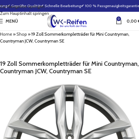
ung
✔ Geprüfte Qualität
✔ Schnelle Bearbeitung
✔ 100 % Passgenauigkeitsgarantie
✔
Zur Navigation springen
Zum Hauptinhalt springen
0
MENÜ
0,00
Home
»
Shop
»
19 Zoll Sommerkompletträder für Mini Countryman,
Countryman JCW, Countryman SE
19 Zoll Sommerkompletträder für Mini Countryman,
Countryman JCW, Countryman SE