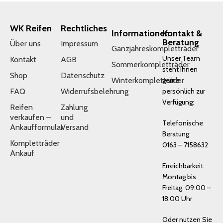
WK Reifen
Rechtliches
Informationen
Kontakt &
Beratung
Über uns
Impressum
Ganzjahreskompletträder
Unser Team
Kontakt
AGB
Sommerkompletträder
steht Ihnen
Shop
Datenschutz
Winterkompletträder
gerne
FAQ
Widerrufsbelehrung
persönlich zur
Verfügung:
Reifen
Zahlung
verkaufen –
und
Telefonische
Ankaufformular
Versand
Beratung:
Kompletträder
0163 – 7158632
Ankauf
Erreichbarkeit:
Montag bis
Freitag, 09:00 –
18:00 Uhr
Oder nutzen Sie