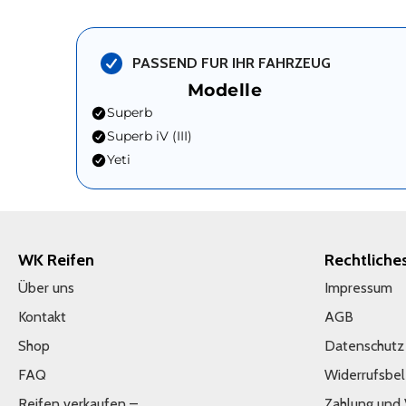
PASSEND FUR IHR FAHRZEUG
Modelle
Superb
Superb iV (III)
Yeti
WK Reifen
Rechtliche
Über uns
Impressum
Kontakt
AGB
Shop
Datenschutz
FAQ
Widerrufsbe
Reifen verkaufen –
Zahlung und