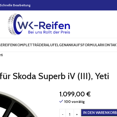
Schnelle Bearbeitung
E
REIFEN
KOMPLETTRÄDER
ALUFELGEN
ANKAUFSFORMULAR
KONTAK
ti
r Skoda Superb iV (III), Yeti
1.099,00
€
100 vorrätig
IN DEN WARENKORB