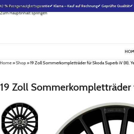
00 % Passgenauigkeitsgarantie
Zur Navigation springen
✔ Klarna – Kauf auf Rechnung
✔ Geprüfte Qualität
✔ 
Zum Hauptinhalt springen
HOM
Home
»
Shop
»
19 Zoll Sommerkompletträder für Skoda Superb iV (III), Ye
19 Zoll Sommerkompletträder fü