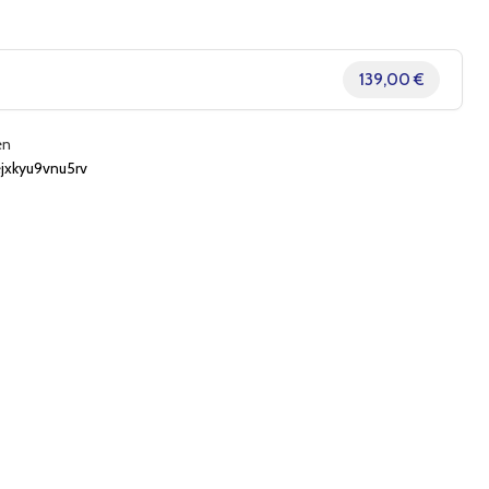
139,00 €
en
xkyu9vnu5rv