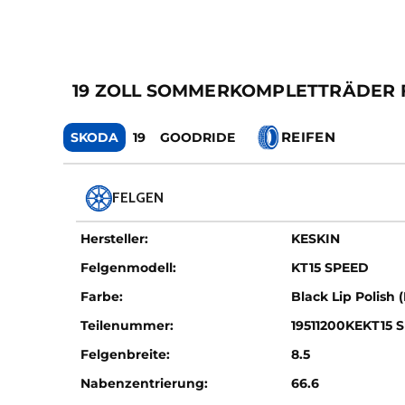
19 ZOLL SOMMERKOMPLETTRÄDER FÜR
REIFEN
SKODA
19
GOODRIDE
FELGEN
Hersteller:
KESKIN
Felgenmodell:
KT15 SPEED
Farbe:
Black Lip Polish 
Teilenummer:
19511200KEKT15 
Felgenbreite:
8.5
Nabenzentrierung:
66.6