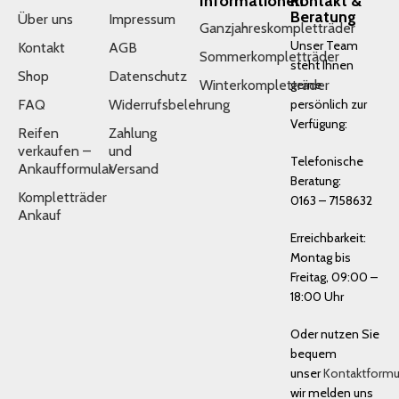
Informationen
Kontakt &
Beratung
Über uns
Impressum
Ganzjahreskompletträder
Unser Team
Kontakt
AGB
Sommerkompletträder
steht Ihnen
Shop
Datenschutz
Winterkompletträder
gerne
FAQ
Widerrufsbelehrung
persönlich zur
Verfügung:
Reifen
Zahlung
verkaufen –
und
Telefonische
Ankaufformular
Versand
Beratung:
Kompletträder
0163 – 7158632
Ankauf
Erreichbarkeit:
Montag bis
Freitag, 09:00 –
18:00 Uhr
Oder nutzen Sie
bequem
unser
Kontaktformu
wir melden uns