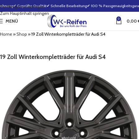
chnung
✔ Geprüfte Qualität
✔ Schnelle Bearbeitung
✔ 100 % Passgenauigkeitsgarant
Zur Navigation springen
Zum Hauptinhalt springen
0
MENÜ
0,00
Home
»
Shop
»
19 Zoll Winterkompletträder für Audi S4
19 Zoll Winterkompletträder für Audi S4