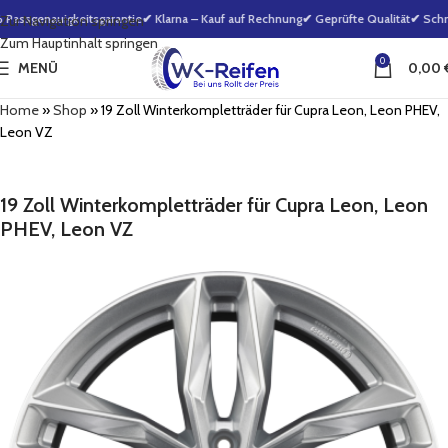
assgenauigkeitsgarantie
✔ Klarna – Kauf auf Rechnung
✔ Geprüfte Qualität
✔ Schne
Zur Navigation springen
Zum Hauptinhalt springen
0
MENÜ
0,00
Home
»
Shop
»
19 Zoll Winterkompletträder für Cupra Leon, Leon PHEV,
Leon VZ
19 Zoll Winterkompletträder für Cupra Leon, Leon
PHEV, Leon VZ