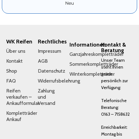
Neu
WK Reifen
Rechtliches
Informationen
Kontakt &
Beratung
Über uns
Impressum
Ganzjahreskompletträder
Unser Team
Kontakt
AGB
Sommerkompletträder
steht Ihnen
Shop
Datenschutz
Winterkompletträder
gerne
FAQ
Widerrufsbelehrung
persönlich zur
Verfügung:
Reifen
Zahlung
verkaufen –
und
Telefonische
Ankaufformular
Versand
Beratung:
Kompletträder
0163 – 7158632
Ankauf
Erreichbarkeit:
Montag bis