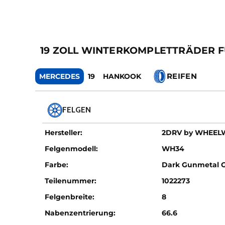
19 ZOLL WINTERKOMPLETTRÄDER F
REIFEN
MERCEDES
19
HANKOOK
FELGEN
Hersteller:
2DRV by WHEE
Felgenmodell:
WH34
Farbe:
Dark Gunmetal 
Teilenummer:
1022273
Felgenbreite:
8
Nabenzentrierung:
66.6