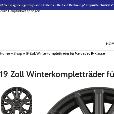
00 % Passgenauigkeitsgarantie
Zur Navigation springen
✔ Klarna – Kauf auf Rechnung
✔ Geprüfte Qualität
✔ 
Zum Hauptinhalt springen
HOM
Home
»
Shop
»
19 Zoll Winterkompletträder für Mercedes R-Klasse
19 Zoll Winterkompletträder f