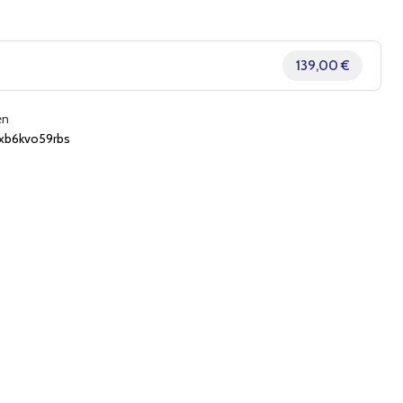
139,00 €
en
xb6kvo59rbs