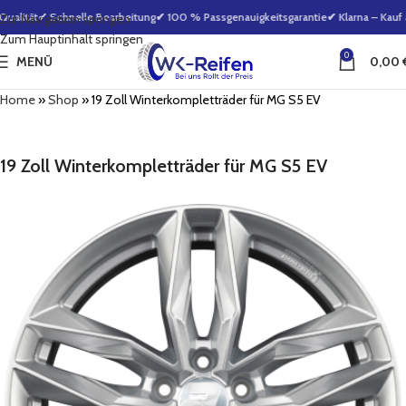
alität
✔ Schnelle Bearbeitung
✔ 100 % Passgenauigkeitsgarantie
✔ Klarna – Kauf 
Zur Navigation springen
Zum Hauptinhalt springen
0
MENÜ
0,00
Home
»
Shop
»
19 Zoll Winterkompletträder für MG S5 EV
19 Zoll Winterkompletträder für MG S5 EV