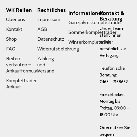
WK Reifen
Rechtliches
Informationen
Kontakt &
Beratung
Über uns
Impressum
Ganzjahreskompletträder
Unser Team
Kontakt
AGB
Sommerkompletträder
steht Ihnen
Shop
Datenschutz
Winterkompletträder
gerne
FAQ
Widerrufsbelehrung
persönlich zur
Verfügung:
Reifen
Zahlung
verkaufen –
und
Telefonische
Ankaufformular
Versand
Beratung:
Kompletträder
0163 – 7158632
Ankauf
Erreichbarkeit:
Montag bis
Freitag, 09:00 –
18:00 Uhr
Oder nutzen Sie
bequem