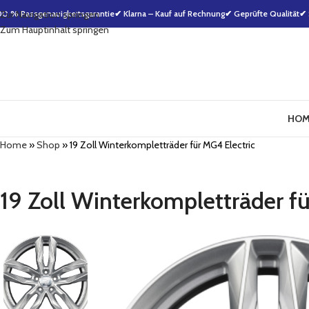
00 % Passgenauigkeitsgarantie
Zur Navigation springen
✔ Klarna – Kauf auf Rechnung
✔ Geprüfte Qualität
✔ 
Zum Hauptinhalt springen
HOM
Home
»
Shop
»
19 Zoll Winterkompletträder für MG4 Electric
19 Zoll Winterkompletträder fü