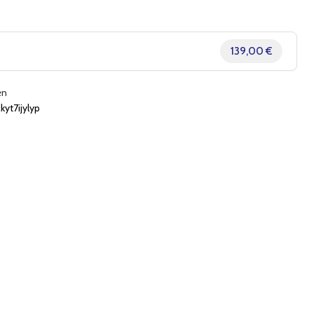
139,00 €
en
yt7ijylyp