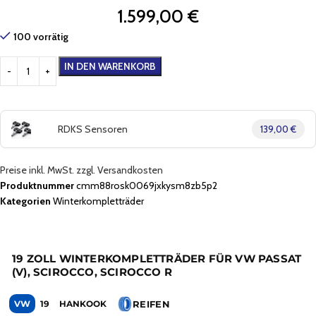
1.599,00
€
100 vorrätig
IN DEN WARENKORB
RDKS Sensoren
139,00 €
Preise inkl. MwSt. zzgl. Versandkosten
Produktnummer
cmm88rosk0069jxkysm8zb5p2
Kategorien
Winterkompletträder
19 ZOLL WINTERKOMPLETTRÄDER FÜR VW PASSAT
(V), SCIROCCO, SCIROCCO R
REIFEN
VW
19
HANKOOK