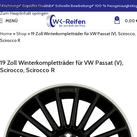
 Rechnung
✔ Geprüfte Qualität
✔ Schnelle Bearbeitung
✔ 100 % Passgenauigkeitsga
Zur Navigation springen
Zum Hauptinhalt springen
0
MENÜ
0,00
Home
»
Shop
»
19 Zoll Winterkompletträder für VW Passat (V), Scirocco,
Scirocco R
19 Zoll Winterkompletträder für VW Passat (V),
Scirocco, Scirocco R