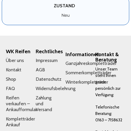
ZUSTAND
Neu
WK Reifen
Rechtliches
Informationen
Kontakt &
Beratung
Über uns
Impressum
Ganzjahreskompletträder
Unser Team
Kontakt
AGB
Sommerkompletträder
steht Ihnen
Shop
Datenschutz
Winterkompletträder
gerne
FAQ
Widerrufsbelehrung
persönlich zur
Verfügung:
Reifen
Zahlung
verkaufen –
und
Telefonische
Ankaufformular
Versand
Beratung:
Kompletträder
0163 – 7158632
Ankauf