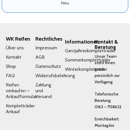
Neu
WK Reifen
Rechtliches
Informationen
Kontakt &
Beratung
Über uns
Impressum
Ganzjahreskompletträder
Unser Team
Kontakt
AGB
Sommerkompletträder
steht Ihnen
Shop
Datenschutz
Winterkompletträder
gerne
FAQ
Widerrufsbelehrung
persönlich zur
Verfügung:
Reifen
Zahlung
verkaufen –
und
Telefonische
Ankaufformular
Versand
Beratung:
Kompletträder
0163 – 7158632
Ankauf
Erreichbarkeit:
Montag bis