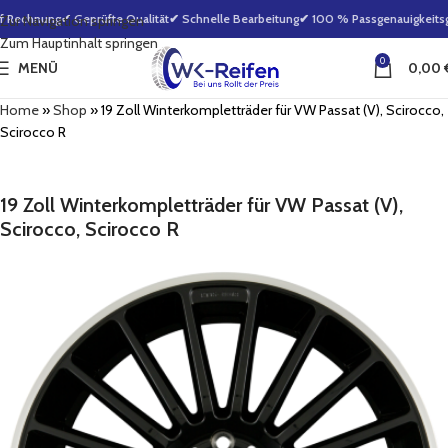
f Rechnung
✔ Geprüfte Qualität
✔ Schnelle Bearbeitung
✔ 100 % Passgenauigkeitsga
Zur Navigation springen
Zum Hauptinhalt springen
0
MENÜ
0,00
Home
»
Shop
»
19 Zoll Winterkompletträder für VW Passat (V), Scirocco,
Scirocco R
19 Zoll Winterkompletträder für VW Passat (V),
Scirocco, Scirocco R