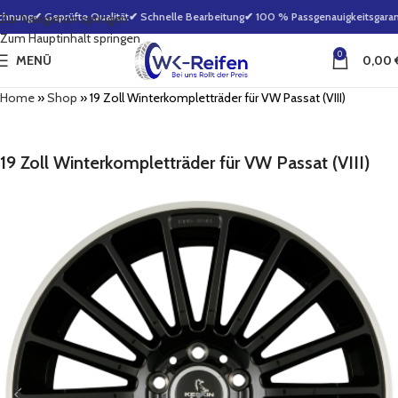
hnung
✔ Geprüfte Qualität
✔ Schnelle Bearbeitung
✔ 100 % Passgenauigkeitsgarant
Zur Navigation springen
Zum Hauptinhalt springen
0
MENÜ
0,00
Home
»
Shop
»
19 Zoll Winterkompletträder für VW Passat (VIII)
19 Zoll Winterkompletträder für VW Passat (VIII)