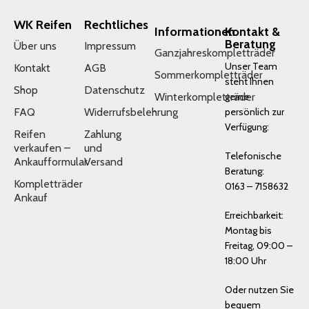
WK Reifen
Rechtliches
Informationen
Kontakt &
Beratung
Über uns
Impressum
Ganzjahreskompletträder
Unser Team
Kontakt
AGB
Sommerkompletträder
steht Ihnen
Shop
Datenschutz
Winterkompletträder
gerne
FAQ
Widerrufsbelehrung
persönlich zur
Verfügung:
Reifen
Zahlung
verkaufen –
und
Telefonische
Ankaufformular
Versand
Beratung:
Kompletträder
0163 – 7158632
Ankauf
Erreichbarkeit:
Montag bis
Freitag, 09:00 –
18:00 Uhr
Oder nutzen Sie
bequem