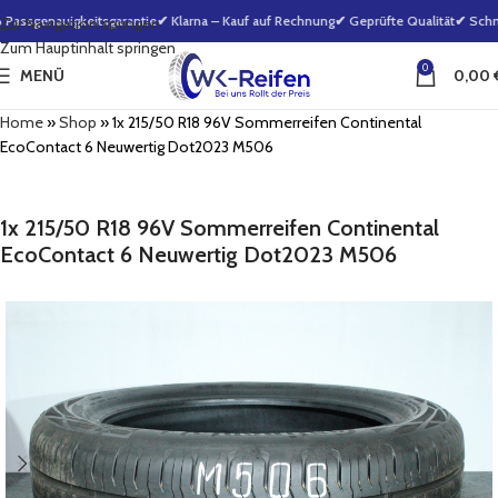
assgenauigkeitsgarantie
✔ Klarna – Kauf auf Rechnung
✔ Geprüfte Qualität
✔ Schnel
Zur Navigation springen
Zum Hauptinhalt springen
0
MENÜ
0,00
Home
»
Shop
»
1x 215/50 R18 96V Sommerreifen Continental
EcoContact 6 Neuwertig Dot2023 M506
1x 215/50 R18 96V Sommerreifen Continental
EcoContact 6 Neuwertig Dot2023 M506