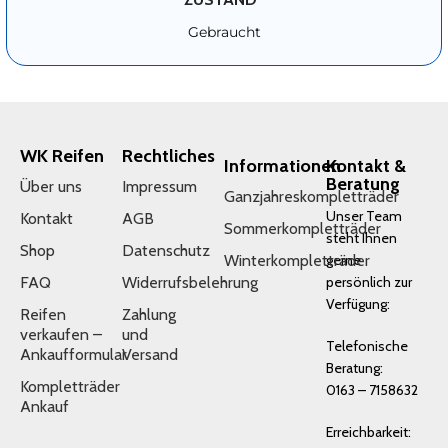
Gebraucht
WK Reifen
Rechtliches
Informationen
Kontakt &
Beratung
Über uns
Impressum
Ganzjahreskompletträder
Unser Team
Kontakt
AGB
Sommerkompletträder
steht Ihnen
Shop
Datenschutz
Winterkompletträder
gerne
FAQ
Widerrufsbelehrung
persönlich zur
Verfügung:
Reifen
Zahlung
verkaufen –
und
Telefonische
Ankaufformular
Versand
Beratung:
Kompletträder
0163 – 7158632
Ankauf
Erreichbarkeit: