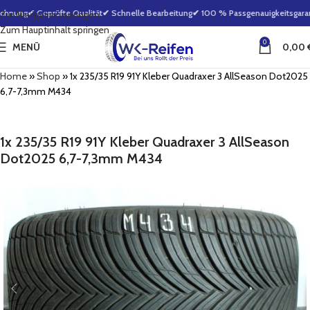
chnung
✔ Geprüfte Qualität
✔ Schnelle Bearbeitung
✔ 100 % Passgenauigkeitsgarant
Zur Navigation springen
Zum Hauptinhalt springen
0
MENÜ
0,00
Home
»
Shop
»
1x 235/35 R19 91Y Kleber Quadraxer 3 AllSeason Dot2025
6,7-7,3mm M434
1x 235/35 R19 91Y Kleber Quadraxer 3 AllSeason
Dot2025 6,7-7,3mm M434