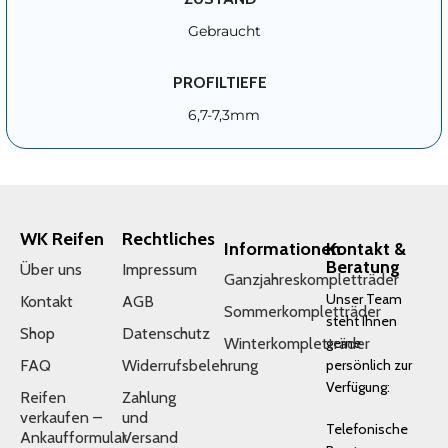
Gebraucht
PROFILTIEFE
6,7-7,3mm
WK Reifen
Rechtliches
Informationen
Kontakt &
Beratung
Über uns
Impressum
Ganzjahreskompletträder
Unser Team
Kontakt
AGB
Sommerkompletträder
steht Ihnen
Shop
Datenschutz
Winterkompletträder
gerne
FAQ
Widerrufsbelehrung
persönlich zur
Verfügung:
Reifen
Zahlung
verkaufen –
und
Telefonische
Ankaufformular
Versand