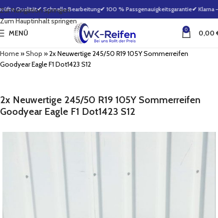
fte Qualität
✔ Schnelle Bearbeitung
✔ 100 % Passgenauigkeitsgarantie
✔ Klarna – 
Zur Navigation springen
Zum Hauptinhalt springen
0
MENÜ
0,00
Home
»
Shop
»
2x Neuwertige 245/50 R19 105Y Sommerreifen
Goodyear Eagle F1 Dot1423 S12
2x Neuwertige 245/50 R19 105Y Sommerreifen
Goodyear Eagle F1 Dot1423 S12