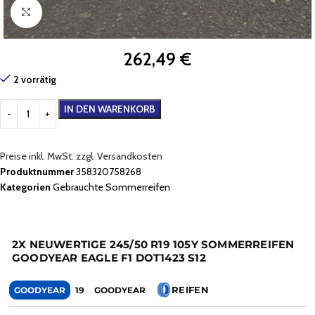
Zum Vergrößern klicken
262,49
€
2 vorrätig
IN DEN WARENKORB
Preise inkl. MwSt. zzgl. Versandkosten
Produktnummer
358320758268
Kategorien
Gebrauchte Sommerreifen
2X NEUWERTIGE 245/50 R19 105Y SOMMERREIFEN
GOODYEAR EAGLE F1 DOT1423 S12
REIFEN
GOODYEAR
19
GOODYEAR