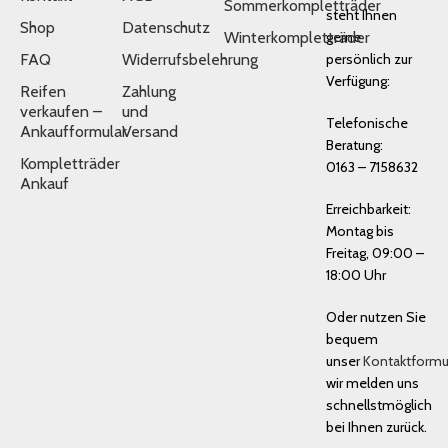
Sommerkompletträder
steht Ihnen
Shop
Datenschutz
Winterkompletträder
gerne
FAQ
Widerrufsbelehrung
persönlich zur
Verfügung:
Reifen
Zahlung
verkaufen –
und
Telefonische
Ankaufformular
Versand
Beratung:
Kompletträder
0163 – 7158632
Ankauf
Erreichbarkeit:
Montag bis
Freitag, 09:00 –
18:00 Uhr
Oder nutzen Sie
bequem
unser
Kontaktformu
wir melden uns
schnellstmöglich
bei Ihnen zurück.