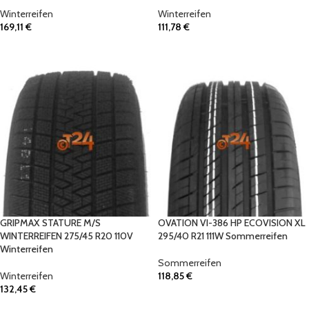
Winterreifen
Winterreifen
169,11
€
111,78
€
IN DEN WARENKORB
IN DEN WARENKORB
GRIPMAX STATURE M/S
OVATION VI-386 HP ECOVISION XL
WINTERREIFEN 275/45 R20 110V
295/40 R21 111W Sommerreifen
Winterreifen
Sommerreifen
Winterreifen
118,85
€
132,45
€
IN DEN WARENKORB
IN DEN WARENKORB