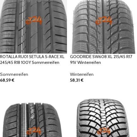
ROTALLA RU01 SETULA S‑RACE XL
GOODRIDE SW608 XL 215/45 R17
245/45 R18 100Y Sommerreifen
91V Winterreifen
Sommerreifen
Winterreifen
68,59
€
58,31
€
IN DEN WARENKORB
IN DEN WARENKORB