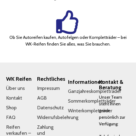
Ob Sie Autoreifen kaufen, Autofelgen oder Kompletträder – bei
WK-Reifen finden Sie alles, was Sie brauchen.
WK Reifen
Rechtliches
Informationen
Kontakt &
Beratung
Über uns
Impressum
Ganzjahreskompletträder
Unser Team
Kontakt
AGB
Sommerkompletträder
steht Ihnen
Shop
Datenschutz
Winterkompletträder
gerne
FAQ
Widerrufsbelehrung
persönlich zur
Verfügung:
Reifen
Zahlung
verkaufen –
und