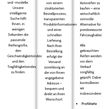
und -modelle.
von einem
Autoreifen zu
Unsere
strukturierten
kaufen – eine
intelligente
Bestellprozess,
wirtschaftlich
Suche hilft
transparenten
sinnvolle
Ihnen, in
Produktinformationen
Alternative für
wenigen
und einer
preisbewusste
Sekunden die
schnellen
Fahrzeughalter.
passende
Lieferung.
Reifengröße,
Alle
Nach Ihrer
den
gebrauchten
Bestellung
Geschwindigkeitsindex
Reifen werden
erfolgt der
und den
vor dem
Versand
Tragfähigkeitsindex
Verkauf
zuverlässig an
zu finden.
sorgfältig
die von Ihnen
geprüft. Dabei
angegebene
kontrollieren
Adresse –
wir
bequem und
insbesondere:
direkt an Ihren
Wunschort.
Profiltiefe