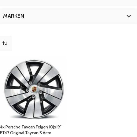
AERO
1
ET47
1
19 Zoll
1
MARKEN
FELGEN
1
ORIGINAL
1
Porsche
1
mehr
(
1
)
4x Porsche Taycan Felgen 10Jx19″
ET47 Original Taycan S Aero