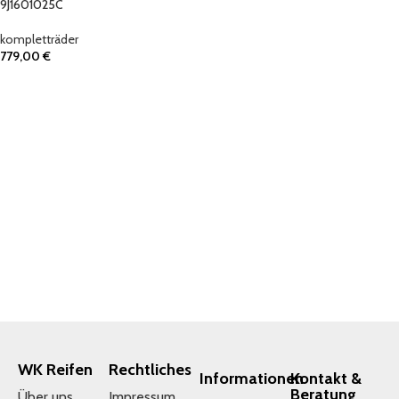
9J1601025C
kompletträder
779,00
€
IN DEN WARENKORB
WK Reifen
Rechtliches
Informationen
Kontakt &
Beratung
Über uns
Impressum