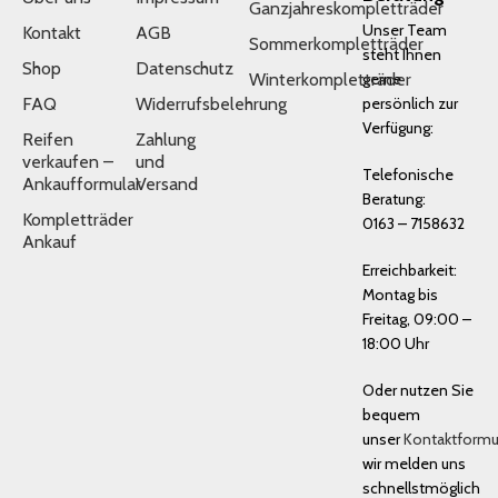
Ganzjahreskompletträder
Unser Team
Kontakt
AGB
Sommerkompletträder
steht Ihnen
Shop
Datenschutz
Winterkompletträder
gerne
FAQ
Widerrufsbelehrung
persönlich zur
Verfügung:
Reifen
Zahlung
verkaufen –
und
Telefonische
Ankaufformular
Versand
Beratung:
Kompletträder
0163 – 7158632
Ankauf
Erreichbarkeit:
Montag bis
Freitag, 09:00 –
18:00 Uhr
Oder nutzen Sie
bequem
unser
Kontaktformu
wir melden uns
schnellstmöglich