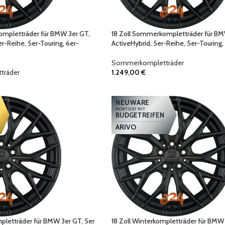
kompletträder für BMW 3er GT,
18 Zoll Sommerkompletträder für BM
er-Reihe, 5er-Touring, 6er-
ActiveHybrid, 5er-Reihe, 5er-Touring,
Sommerkompletträder
träder
1.249,00
€
NEUWARE
MONTIERT MIT
BUDGETREIFEN
ARIVO
letträder für BMW 3er GT, 5er
18 Zoll Winterkompletträder für BMW 