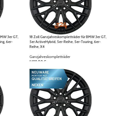
 BMW 3er GT,
18 Zoll Ganzjahreskompletträder für BMW 3er GT,
ing, 6er-
5er ActiveHybrid, 5er-Reihe, 5er-Touring, 6er-
Reihe, X4
Ganzjahreskompletträder
1.199,00
€
NEUWARE
MONTIERT MIT
QUALITÄTSREIFEN
NEXEN