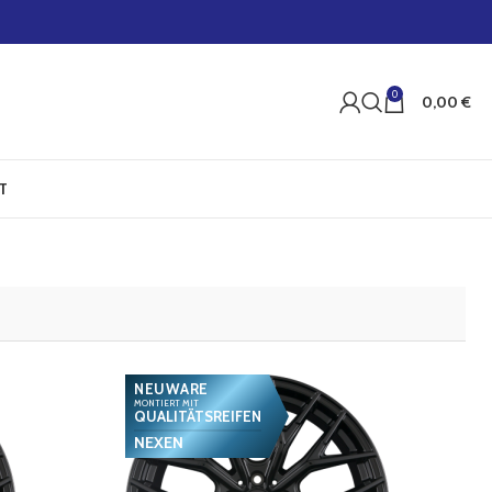
0
0,00
€
T
NEUWARE
MONTIERT MIT
QUALITÄTSREIFEN
NEXEN