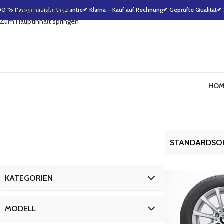
00 % Passgenauigkeitsgarantie
Zur Navigation springen
✔ Klarna – Kauf auf Rechnung
✔ Geprüfte Qualität
✔ 
Zum Hauptinhalt springen
HOM
KATEGORIEN
kompletträder
12
MODELL