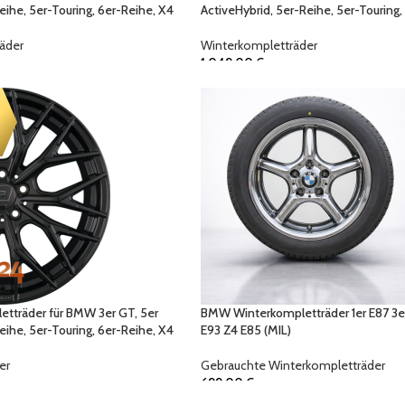
eihe, 5er-Touring, 6er-Reihe, X4
ActiveHybrid, 5er-Reihe, 5er-Touring,
äder
Winterkompletträder
1.049,00
€
letträder für BMW 3er GT, 5er
BMW Winterkompletträder 1er E87 3e
eihe, 5er-Touring, 6er-Reihe, X4
E93 Z4 E85 (MIL)
er
Gebrauchte Winterkompletträder
699,00
€