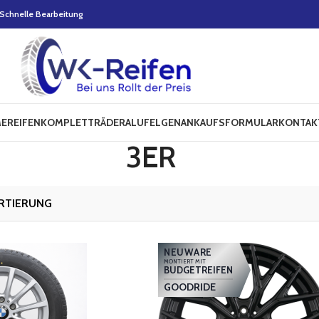
Schnelle Bearbeitung
E
REIFEN
KOMPLETTRÄDER
ALUFELGEN
ANKAUFSFORMULAR
KONTAK
3ER
NEUWARE
MONTIERT MIT
BUDGETREIFEN
GOODRIDE