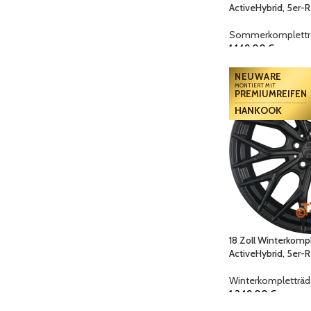
ActiveHybrid, 5er-R
Sommerkomplettr
1.149,00
€
NEUWARE
MONTIERT MIT
PREMIUMREIFEN
HANKOOK
18 Zoll Winterkomp
ActiveHybrid, 5er-R
Winterkompletträd
1.349,00
€