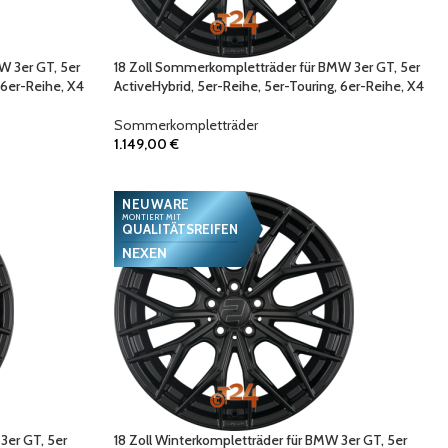
W 3er GT, 5er
18 Zoll Sommerkompletträder für BMW 3er GT, 5er
 6er-Reihe, X4
ActiveHybrid, 5er-Reihe, 5er-Touring, 6er-Reihe, X4
Sommerkompletträder
1.149,00
€
NEUWARE
MONTIERT MIT
QUALITÄTSREIFEN
NEXEN
3er GT, 5er
18 Zoll Winterkompletträder für BMW 3er GT, 5er