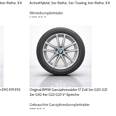
 6er-Reihe, X4
ActiveHybrid, 5er-Reihe, 5er-Touring, 6er-Reihe, X4
Winterkompletträder
1.199,00
€
r E90 E91 E92
Original BMW Ganzjahresräder 17 Zoll 3er G20 G21
2er G42 4er G22 G23 V-Speiche
Gebrauchte Ganzjahreskompletträder
999,00
€