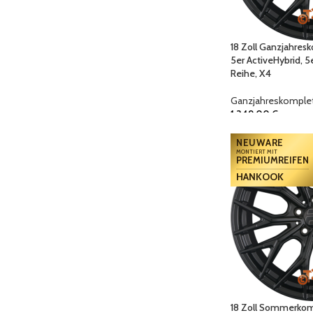
18 Zoll Ganzjahres
5er ActiveHybrid, 5
Reihe, X4
Ganzjahreskomplet
1.349,00
€
NEUWARE
MONTIERT MIT
PREMIUMREIFEN
HANKOOK
18 Zoll Sommerkomp