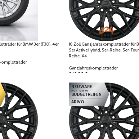
etträder für BMW 3er (F30), 4er
18 Zoll Ganzjahreskompletträder für
5er ActiveHybrid, 5er-Reihe, 5er-Tour
Reihe, X4
kompletträder
Ganzjahreskompletträder
949,00
€
NEUWARE
MONTIERT MIT
BUDGETREIFEN
ARIVO