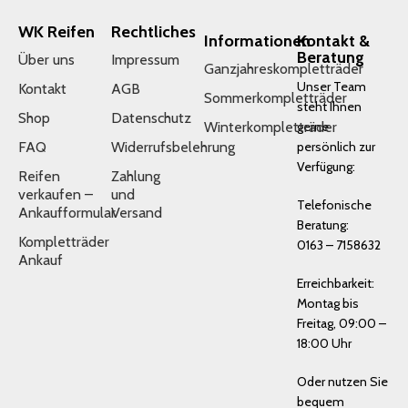
WK Reifen
Rechtliches
Informationen
Kontakt &
Beratung
Über uns
Impressum
Ganzjahreskompletträder
Unser Team
Kontakt
AGB
Sommerkompletträder
steht Ihnen
Shop
Datenschutz
Winterkompletträder
gerne
FAQ
Widerrufsbelehrung
persönlich zur
Verfügung:
Reifen
Zahlung
verkaufen –
und
Telefonische
Ankaufformular
Versand
Beratung:
Kompletträder
0163 – 7158632
Ankauf
Erreichbarkeit:
Montag bis
Freitag, 09:00 –
18:00 Uhr
Oder nutzen Sie
bequem