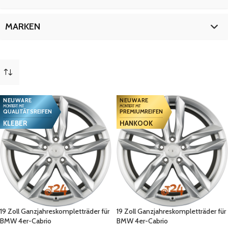
19 Zoll
14
MARKEN
BMW
14
NEUWARE
NEUWARE
MONTIERT MIT
MONTIERT MIT
QUALITÄTSREIFEN
PREMIUMREIFEN
KLEBER
HANKOOK
19 Zoll Ganzjahreskompletträder für
19 Zoll Ganzjahreskompletträder für
BMW 4er-Cabrio
BMW 4er-Cabrio