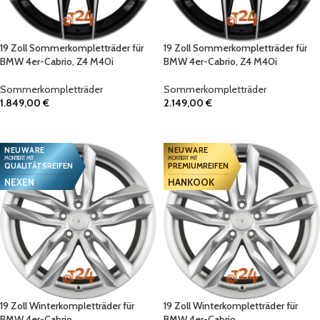
19 Zoll Sommerkompletträder für
19 Zoll Sommerkompletträder für
BMW 4er-Cabrio, Z4 M40i
BMW 4er-Cabrio, Z4 M40i
Sommerkompletträder
Sommerkompletträder
1.849,00
€
2.149,00
€
IN DEN WARENKORB
IN DEN WARENKORB
NEUWARE
NEUWARE
MONTIERT MIT
MONTIERT MIT
QUALITÄTSREIFEN
PREMIUMREIFEN
NEXEN
HANKOOK
19 Zoll Winterkompletträder für
19 Zoll Winterkompletträder für
BMW 4er-Cabrio
BMW 4er-Cabrio