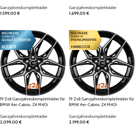
Ganzjahreskompletträder
Ganzjahreskompletträder
1.599,00
€
1.699,00
€
IN DEN WARENKORB
IN DEN WARENKORB
NEUWARE
NEUWARE
MONTIERT MIT
MONTIERT MIT
QUALITÄTSREIFEN
PREMIUMREIFEN
KLEBER
HANKOOK
19 Zoll Ganzjahreskompletträder für
19 Zoll Ganzjahreskompletträder für
BMW 4er-Cabrio, Z4 M40i
BMW 4er-Cabrio, Z4 M40i
Ganzjahreskompletträder
Ganzjahreskompletträder
2.099,00
€
2.199,00
€
IN DEN WARENKORB
IN DEN WARENKORB