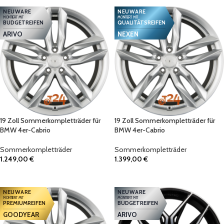
NEUWARE
NEUWARE
MONTIERT MIT
MONTIERT MIT
BUDGETREIFEN
QUALITÄTSREIFEN
ARIVO
NEXEN
19 Zoll Sommerkompletträder für
19 Zoll Sommerkompletträder für
BMW 4er-Cabrio
BMW 4er-Cabrio
Sommerkompletträder
Sommerkompletträder
1.249,00
€
1.399,00
€
IN DEN WARENKORB
IN DEN WARENKORB
NEUWARE
NEUWARE
MONTIERT MIT
MONTIERT MIT
PREMIUMREIFEN
BUDGETREIFEN
GOODYEAR
ARIVO