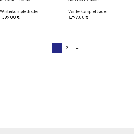
Winterkompletträder
Winterkompletträder
1.599,00
€
1.799,00
€
IN DEN WARENKORB
IN DEN WARENKORB
1
2
→